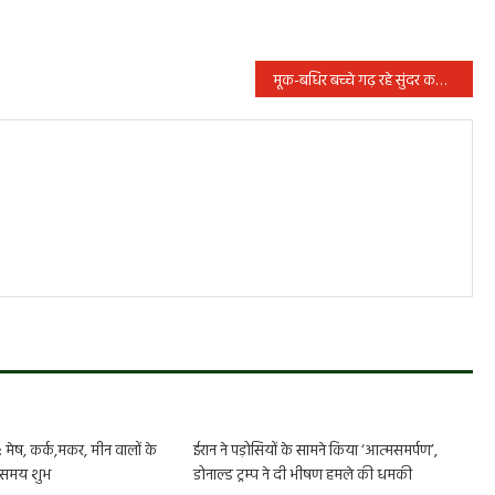
मूक-बधिर बच्चे गढ़ रहे सुंदर कलाकृतियां
ेष, कर्क,मकर, मीन वालों के
ईरान ने पड़ोसियों के सामने किया ‘आत्मसमर्पण’,
 समय शुभ
डोनाल्ड ट्रम्प ने दी भीषण हमले की धमकी