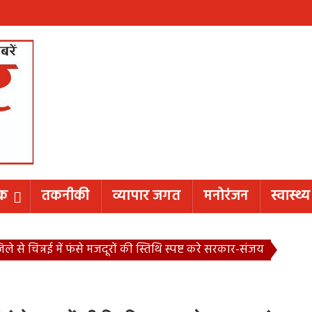
िक
तकनीकी
व्यापार जगत
मनोरंजन
स्वास्थ्य
 से चिन्नई में फंसे मजदूरों की स्तिथि स्पष्ट करे सरकार-संजय