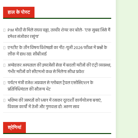
खोजें:
हाल के पोस्ट
PM मोदी से मिले राघव चड्ढा, तस्वीर शेयर कर बोले- ‘एक सुबह जिसे मैं
हमेशा संजोकर रखूंगा’
एनटीए के तीन विषय विशेषज्ञों का नीट-यूजी 2026 परीक्षा में प्रश्नों के
लीक में हाथ रहा: सीबीआई
अम्बेडकर अस्पताल की इमरजेंसी सेवा में बदली मरीजों की एंट्री व्यवस्था,
गंभीर मरीजों को सीएमओ कक्ष से मिलेगा सीधा प्रवेश
पर्यटन मंत्री राजेश अग्रवाल से ग्लोबल ट्रैवल एसोसिएशन के
प्रतिनिधिमंडल की सौजन्य भेंट
भविष्य की जरूरतों को ध्यान में रखकर दूरदर्शी कार्ययोजना बनाएं,
विकास कार्यों में तेजी और गुणवत्ता हो: अरुण साव
श्रेणियां