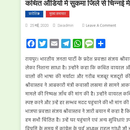
कथित ऑडियो में सुकमा जिले से चिन्नई मे
प्रादेशिक
मुख्य समाचार
On
Leave A Comment
25 मई, 2020
Swadmin
कथित
ऑडियो
Facebook
Twitter
Email
Telegram
WhatsApp
Message
Share
में
सुकमा
रायपुर। भारतीय जनता पार्टी के प्रदेश प्रवक्ता संजय श्
जिले
से
लेकर निशाना साधा है। उन्होंने कहा कि कथित वायरल ऑड
चिन्नई
वालों की भाषा की मर्यादा और गरीब मजबूर मजदूरों क
में
श्रीवास्तव ने आबकारी मंत्री कवासी लखमा से सामने आकर
फंसे
मजदूरों
मामले की निष्पक्ष जाँच की मांग की है। उन्होंने वायरल कथ
की
स्पष्ट करने और उन्हें हर सम्भव मदद पहुंचाने की भी मांग की 
स्तिथि
भाजपा प्रवक्ता संजय श्रीवास्तव ने जारी बयान में कहा ह
स्पष्ट
करे
हम सभी चिंतित है। उन्हें घर पहुंचाने एवं अन्य सुविधाए
सरकार-
विपत्ति के समय में कांग्रेस के पूर्व अध्यक्ष राहुल गांधी 