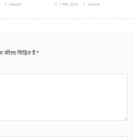
swuser
7 मार्च, 2026
swuser
फ़ील्ड चिह्नित हैं
*