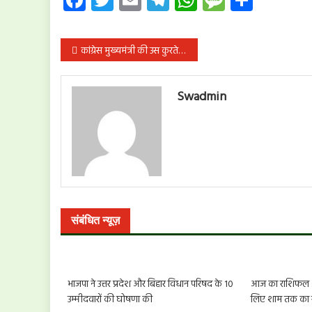
पोस्ट
कांग्रेस मुख्यमंत्री की उस कुरते या जैकेट को ढूंढ़ लें जिसकी जेब में सबूत लिए फिरते थे-उपासने
नेविगेशन
Swadmin
संबंधित न्यूज़
भाजपा ने उत्तर प्रदेश और बिहार विधान परिषद के 10
आज का राशिफल : म
उम्मीदवारों की घोषणा की
लिए शाम तक का