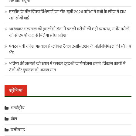
संजोकर रखूंगा’
एनटीए के तीन विषय विशेषज्ञों का नीट-यूजी 2026 परीक्षा में प्रश्नों के लीक में हाथ
रहा: सीबीआई
अम्बेडकर अस्पताल की इमरजेंसी सेवा में बदली मरीजों की एंट्री व्यवस्था, गंभीर मरीजों
को सीएमओ कक्ष से मिलेगा सीधा प्रवेश
पर्यटन मंत्री राजेश अग्रवाल से ग्लोबल ट्रैवल एसोसिएशन के प्रतिनिधिमंडल की सौजन्य
भेंट
भविष्य की जरूरतों को ध्यान में रखकर दूरदर्शी कार्ययोजना बनाएं, विकास कार्यों में
तेजी और गुणवत्ता हो: अरुण साव
श्रेणियां
अंतर्राष्ट्रीय
खेल
छत्तीसगढ़