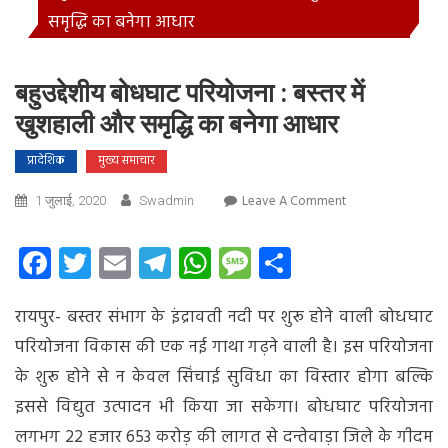
समृद्धि का बनेगा आधार
बहुउद्देशीय बोधघाट परियोजना : बस्तर में
खुशहाली और समृद्धि का बनेगा आधार
प्रादेशिक
मुख्य समाचार
On
Leave A Comment
1 जुलाई, 2020
Swadmin
बहुउद्देशीय
बोधघाट
Facebook
Twitter
Email
Telegram
WhatsApp
Message
Share
परियोजना
:
रायपुर- बस्तर संभाग के इंद्रावती नदी पर शुरू होने वाली बोधघाट
बस्तर
में
परियोजना विकास की एक
नई गाथा गढ़ने वाली है। इस परियोजना
खुशहाली
के शुरू होने से न केवल सिंचाई सुविधा का विस्तार होगा बल्कि
और
इससे विद्युत उत्पादन भी किया जा सकेगा। बोधघाट परियोजना
समृद्धि
का
लगभग 22 हजार 653 करोड़ की लागत से दन्तेवाड़ा जिले के गीदम