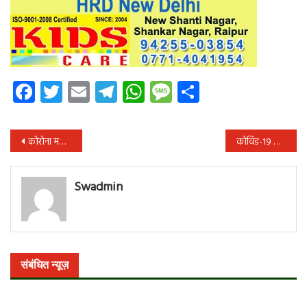
Facebook
Twitter
Email
Telegram
WhatsApp
Message
Share
पोस्ट
कोरोना महामारी संकट काल में भी भाजपा ओछी राजनीति करने से बाज नही आ रही-धनंजय
कोविड-19 से निपटने के लिए समाधान ढूंढने में विज्ञान एवं प्रौद्योगिकी का उपयोग
नेविगेशन
Swadmin
संबंधित न्यूज़