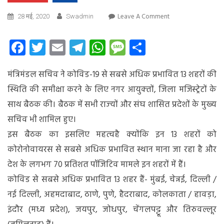
On
Leave A Comment
28 मई, 2020
Swadmin
कोविड
से
Facebook
Twitter
Email
Telegram
WhatsApp
Message
Share
सबसे
अधिक
मंत्रिमंडल सचिव ने कोविड-19 से सबसे अधिक प्रभावित 13 शहरों की
प्रभावित
13
स्थिति की समीक्षा करने के लिए नगर आयुक्‍तों, जिला मजिस्‍ट्रेटों के
शहरों
साथ बैठक की। बैठक में सभी राज्‍यों और संघ शासित प्रदेशों के मुख्‍य
की
सचिव भी शामिल हुए।
स्थिति
की
इस बैठक का इसलिए महत्वहै क्योंकि इन 13 शहरों को
समीक्षा
कोरोनोवायरस से सबसे अधिक प्रभावित स्थान माना जा रहा है और
की
देश के लगभग 70 प्रतिशत पॉजिटिव मामले इन शहरों में हैं।
कोविड से सबसे अधिक प्रभावित 13 शहर हैं- मुंबई, चेन्नई, दिल्ली /
नई दिल्ली, अहमदाबाद, ठाणे, पुणे, हैदराबाद, कोलकाता / हावड़ा,
इंदौर (मध्य प्रदेश), जयपुर, जोधपुर, चेंगलपट्टू और तिरुवल्लूर