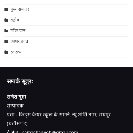
मुख्य समाचार
राष्ट्रीय
लॉक डाउन
व्यापार जगत
स्वास्थ्य
सम्पर्क सूत्रः
राजेश गुप्ता
सम्पादक
पता - किड्स केयर स्कूल के सामने, न्यू शांति नगर, रायपुर
(छत्तीसगढ़)
ई-मेल - samacharweb@gmail.com