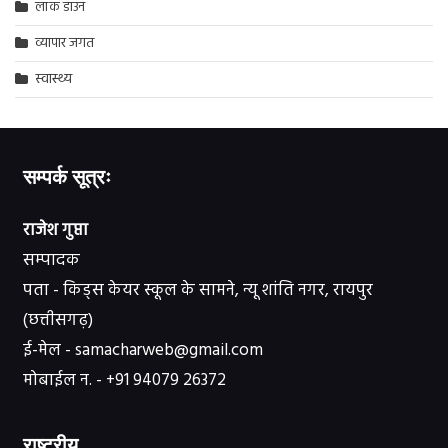
लॉक डाउन
व्यापार जगत
स्वास्थ्य
सम्पर्क सूत्रः
राजेश गुप्ता
सम्पादक
पता - किड्स केयर स्कूल के सामने, न्यू शांति नगर, रायपुर
(छत्तीसगढ़)
ई-मेल - samacharweb@gmail.com
मोबाईल न. - +91 94079 26372
राष्ट्रीय