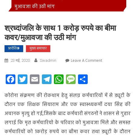
मुआवजा की उठी मांग
श्रध्दांजलि के साथ 1 करोड़ रुपये का बीमा
कवर/मुआवजा की उठी मांग
प्रादेशिक
मुख्य समाचार
On
Leave A Comment
23 मई, 2020
Swadmin
श्रध्दांजलि
के
Facebook
Twitter
Email
Telegram
WhatsApp
Message
Share
साथ
1
कोरोना संक्रमण की रोकथाम हेतु संलग्न कर्मचारियों में से ड्यूटी के
करोड़
रुपये
दौरान एक शिक्षक सियाराम और एक स्वास्थ्यकर्मी दया सिंह की
का
अचानक मृत्यु
हो गई,जिसके बाद कर्मचारी संगठनों ने शासन से गुहार
बीमा
लगाई कि मृत कर्मचारियो के परिवार को मुआवजा मिले और समस्त
कवर/
मुआवजा
कर्मचारियों को 1करोड़ रुपये का बीमा कवर तथा ड्यूटी के दौरान