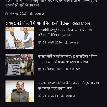
16वें वित्त आयोग की अनुशंसाओं पर राष्ट्रीय कार्यशाला में शामिल हुए उप
मुख्यमंत्री श्री विजय शर्मा
4 जुलाई, 2026
swuser
रायपुर, नई दिल्ली में आयोजित 16वें वित्�
Read More
मुख्यमंत्री विष्णुदेव साय और राज्यसभा उप सभापति
हरिवंश की शिष्टाचार मुलाकात
23 जनवरी, 2026
swuser
नक्सल मोर्चे पर बड़ी सफलता: 15 नक्सलियों ने किया
सरेंडर, 1 करोड़ से अधिक का इनाम था घोषित
10 दिसम्बर, 2025
swuser
आरक्षण पर हाईकोर्ट का निर्णय कांग्रेस और इंडी गठबंधन
के गाल पर करारा तमाचा : साव
23 मई, 2024
swuser