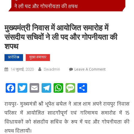
ने ली पद और गोपनीयता की शपथ
मुख्यमंत्री निवास में आयोजित समारोह में
संसदीय सचिवों ने ली पद और गोपनीयता की
शपथ
प्रादेशिक
मुख्य समाचार
On
Leave A Comment
14 जुलाई, 2020
Swadmin
मुख्यमंत्री
निवास
Facebook
Twitter
Email
Telegram
WhatsApp
Message
Share
में
आयोजित
रायपुर- मुख्यमंत्री श्री भूपेश बघेल ने
आज शाम अपने रायपुर निवास
समारोह
में
परिसर में आयोजित सादगीपूर्ण एवं गरिमामय समारोह में 15
संसदीय
विधायकों को संसदीय सचिव के रूप में पद और गोपनीयता की
सचिवों
शपथ दिलायी।
ने