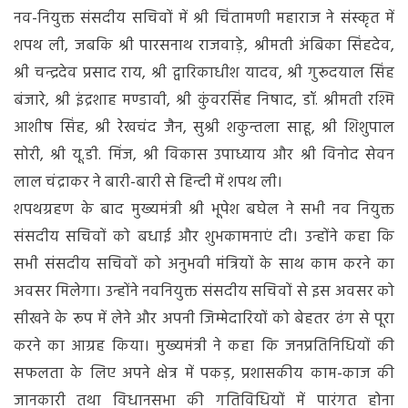
ली
नव-नियुक्त संसदीय सचिवों में श्री चिंतामणी महाराज ने संस्कृत में
पद
शपथ ली, जबकि श्री पारसनाथ राजवाड़े, श्रीमती अंबिका सिंहदेव,
और
श्री चन्द्रदेव प्रसाद राय, श्री द्वारिकाधीश यादव, श्री गुरूदयाल सिंह
गोपनीयता
की
बंजारे, श्री इंद्रशाह मण्डावी, श्री कुंवरसिंह निषाद, डॉ. श्रीमती रश्मि
शपथ
आशीष सिंह, श्री रेखचंद जैन, सुश्री शकुन्तला साहू, श्री शिशुपाल
सोरी, श्री यू.डी. मिंज, श्री विकास उपाध्याय और श्री विनोद सेवन
लाल चंद्राकर ने बारी-बारी से हिन्दी में शपथ ली।
शपथग्रहण के बाद मुख्यमंत्री श्री भूपेश बघेल ने सभी नव नियुक्त
संसदीय सचिवों को बधाई और शुभकामनाएं दी। उन्होंने कहा कि
सभी संसदीय सचिवों को अनुभवी मंत्रियों के साथ काम करने का
अवसर मिलेगा। उन्होंने नवनियुक्त संसदीय सचिवों से इस अवसर को
सीखने के रूप में लेने और अपनी जिम्मेदारियों को बेहतर ढंग से पूरा
करने का आग्रह किया। मुख्यमंत्री ने कहा कि जनप्रतिनिधियों की
सफलता के लिए अपने क्षेत्र में पकड़, प्रशासकीय काम-काज की
जानकारी तथा विधानसभा की गतिविधियों में पारंगत होना