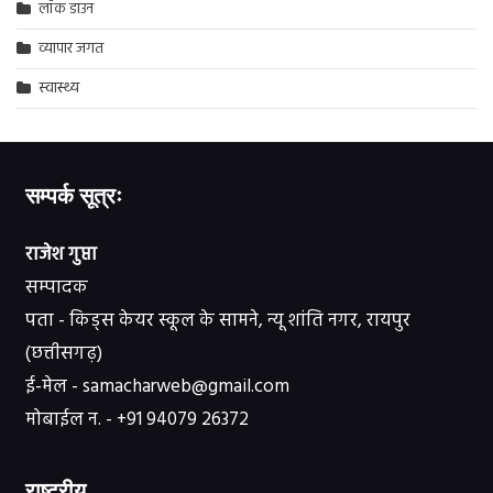
लॉक डाउन
व्यापार जगत
स्वास्थ्य
सम्पर्क सूत्रः
राजेश गुप्ता
सम्पादक
पता - किड्स केयर स्कूल के सामने, न्यू शांति नगर, रायपुर
(छत्तीसगढ़)
ई-मेल - samacharweb@gmail.com
मोबाईल न. - +91 94079 26372
राष्ट्रीय