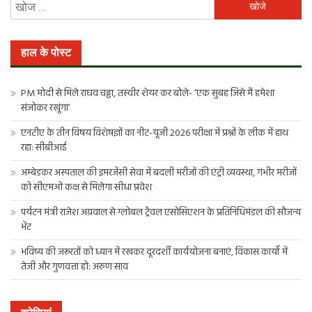
निम्न
को
खोजें:
हाल के पोस्ट
PM मोदी से मिले राघव चड्ढा, तस्वीर शेयर कर बोले- ‘एक सुबह जिसे मैं हमेशा
संजोकर रखूंगा’
एनटीए के तीन विषय विशेषज्ञों का नीट-यूजी 2026 परीक्षा में प्रश्नों के लीक में हाथ
रहा: सीबीआई
अम्बेडकर अस्पताल की इमरजेंसी सेवा में बदली मरीजों की एंट्री व्यवस्था, गंभीर मरीजों
को सीएमओ कक्ष से मिलेगा सीधा प्रवेश
पर्यटन मंत्री राजेश अग्रवाल से ग्लोबल ट्रैवल एसोसिएशन के प्रतिनिधिमंडल की सौजन्य
भेंट
भविष्य की जरूरतों को ध्यान में रखकर दूरदर्शी कार्ययोजना बनाएं, विकास कार्यों में
तेजी और गुणवत्ता हो: अरुण साव