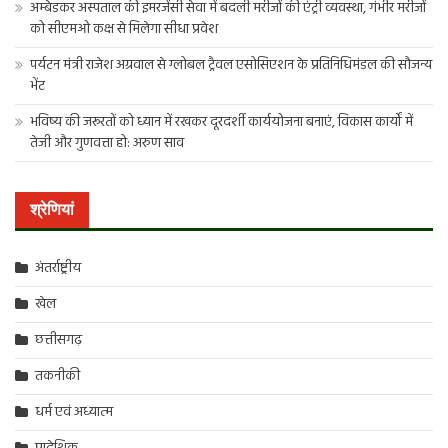
अम्बेडकर अस्पताल की इमरजेंसी सेवा में बदली मरीजों की एंट्री व्यवस्था, गंभीर मरीजों
को सीएमओ कक्ष से मिलेगा सीधा प्रवेश
पर्यटन मंत्री राजेश अग्रवाल से ग्लोबल ट्रैवल एसोसिएशन के प्रतिनिधिमंडल की सौजन्य
भेंट
भविष्य की जरूरतों को ध्यान में रखकर दूरदर्शी कार्ययोजना बनाएं, विकास कार्यों में
तेजी और गुणवत्ता हो: अरुण साव
श्रेणियां
अंतर्राष्ट्रीय
खेल
छत्तीसगढ़
तकनीकी
धर्म एवं अध्यात्म