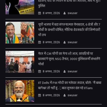
हड़कंप; चोट के निशान से हत्या की आशंका, जांच में जुटी
पुलिस
8 अगस्त, 2026
swuser
यूपी भाजपा में बड़ा संगठनात्मक फेरबदल, 6 क्षेत्रों और 7
मोर्चों के प्रभारी घोषित; मीडिया-हेडक्वार्टर की जिम्मेदारी
भी तय
8 अगस्त, 2026
swuser
मेरठ में CM योगी का मेगा शो आज, कांवड़ियों पर
बरसाएंगे फूल; NSG तैनात, 3000 पुलिसकर्मी संभालेंगे
मोर्चा
8 अगस्त, 2026
swuser
IIT Delhi में PM मोदी का मजेदार अंदाज, बोले- ‘मैं बाबा
बागेश्वर तो नहीं हूं…’, बात सुनकर हंस पड़े IITians
8 अगस्त, 2026
swuser