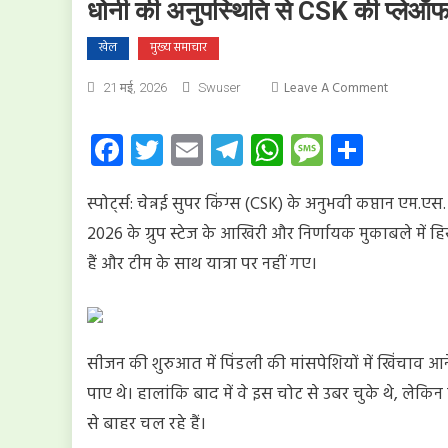
धोनी की अनुपस्थिति से CSK की प्लेऑफ
खेल
मुख्य समाचार
On
Leave A Comment
21 मई, 2026
Swuser
धोनी
की
Facebook
Twitter
Email
Telegram
WhatsApp
Message
Share
अनुपस्थिति
से
स्पोर्ट्स: चेन्नई सुपर किंग्स (CSK) के अनुभवी कप्तान एम
CSK
की
2026 के ग्रुप स्टेज के आखिरी और निर्णायक मुकाबले में हि
प्लेऑफ
हैं और टीम के साथ यात्रा पर नहीं गए।
चुनौती
सीजन की शुरुआत में पिंडली की मांसपेशियों में खिंचाव आ
पाए थे। हालांकि बाद में वे इस चोट से उबर चुके थे, लेकिन
से बाहर चल रहे हैं।