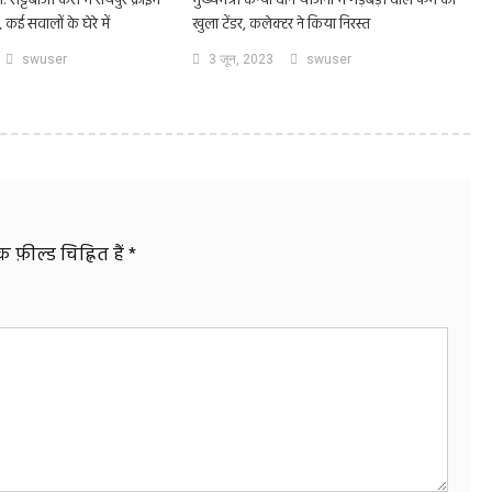
: सट्टेबाजी केस में रायपुर क्राइम
मुख्यमंत्री कन्या दान योजना में गड़बड़ी वाले फर्म का
ई, कई सवालों के घेरे में
खुला टेंडर, कलेक्टर ने किया निरस्त
swuser
3 जून, 2023
swuser
फ़ील्ड चिह्नित हैं
*