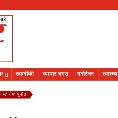
िक
तकनीकी
व्यापार जगत
मनोरंजन
स्वास्थ्य
ी प्लेऑफ चुनौती