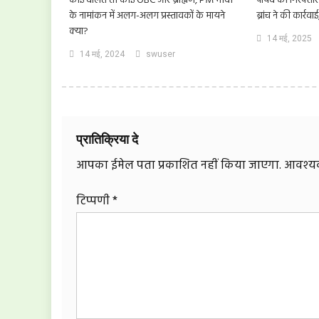
कोई दलित तो कोई OBC और ब्राह्मण, PM मोदी
पार्षद की गिरफ्तारी
के नामांकन में अलग-अलग प्रस्तावकों के मायने
ब्रांच ने की कार्रवा
क्या?
14 मई, 2025
14 मई, 2024
swuser
प्रातिक्रिया दे
आपका ईमेल पता प्रकाशित नहीं किया जाएगा.
आवश्यक 
टिप्पणी
*