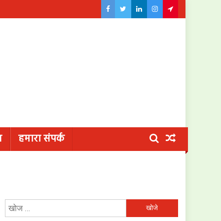
य
हमारा संपर्क
निम्न
को