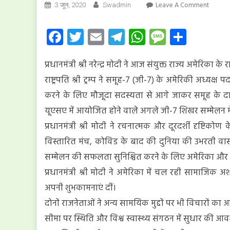
On
Leave A Comment
3 जून, 2020
Swadmin
प्रधानमंत्री
और
Facebook
Twitter
Email
Telegram
WhatsApp
Message
Share
यूएसए
के
प्रधानमंत्री श्री नरेन्द्र मोदी ने आज संयुक्त राज्य अमेरिका
राष्ट्रपति
के
राष्ट्रपति श्री ट्रम्प ने समूह-7 (जी-7) के अमेरिकी अध्यक
बीच
करने के लिए मौजूदा सदस्यता से आगे जाकर समूह के दायरे 
टेलीफोन
यूएसए में आयोजित होने वाले अगले जी-7 शिखर सम्मेलन में भ
पर
बातचीत
प्रधानमंत्री श्री मोदी ने रचनात्मक और दूरदर्शी दृष्टिक
हुई
विस्तारित मंच, कोविड के बाद की दुनिया की उभरती वास्त
सम्मेलन की सफलता सुनिश्चित करने के लिए अमेरिका और 
प्रधानमंत्री श्री मोदी ने अमेरिका में चल रही सामाजिक अ
अपनी शुभकामनाएं दीं।
दोनों राजनेताओं ने अन्य सामयिक मुद्दों पर भी विचारों का 
सीमा पर स्थिति और विश्व स्वास्थ्य संगठन में सुधार की 