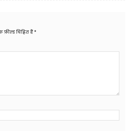
फ़ील्ड चिह्नित हैं
*