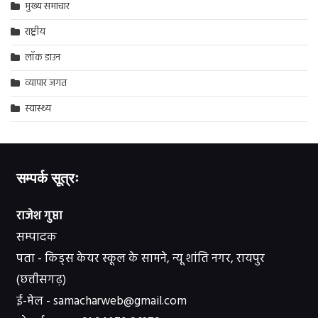
मुख्य समाचार
राष्ट्रीय
लॉक डाउन
व्यापार जगत
स्वास्थ्य
सम्पर्क सूत्रः
राजेश गुप्ता
सम्पादक
पता - किड्स केयर स्कूल के सामने, न्यू शांति नगर, रायपुर
(छत्तीसगढ़)
ई-मेल - samacharweb@gmail.com