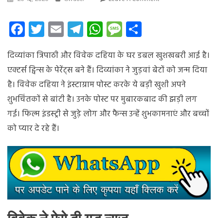
टीवी
की
Facebook
Twitter
Email
Telegram
WhatsApp
Message
Share
इशिता
बनीं
दिव्यांका त्रिपाठी और विवेक दहिया के घर डबल खुशखबरी आई है।
मां,
दिव्यांका
एक्टर्स ट्विन्स के पेरेंट्स बने हैं। दिव्यांका ने जुड़वां बेटों को जन्म दिया
त्रिपाठी
है। विवेक दहिया ने इंस्टाग्राम पोस्ट करके ये बड़ी खुशी अपने
ने
शुभचिंतकों से बांटी है। उनके पोस्ट पर मुबारकबाद की झड़ी लग
जुड़वां
बेटों
गई। फिल्म इंडस्ट्री से जुड़े लोग और फैन्स उन्हें शुभकामनाएं और बच्चों
को
को प्यार दे रहे हैं।
जन्म
दिया