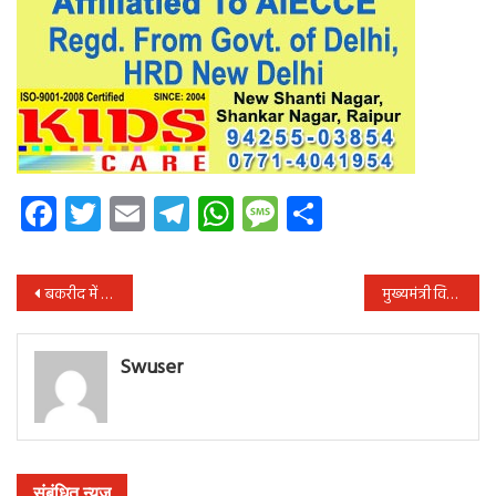
Facebook
Twitter
Email
Telegram
WhatsApp
Message
Share
पोस्ट
बकरीद में कुर्बानी के तीन हिस्से और 5 फर्ज, जानिए क्या हैं नियम
मुख्यमंत्री विष्णुदेव साय ने केंद्रीय मंत्री शिवराज सिंह चौहान की पुस्तक ‘अपनापन’ के विमोचन समारोह में की शिरकत
नेविगेशन
Swuser
संबंधित न्यूज़