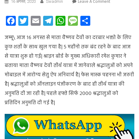
On
Leave A Comment
16 अगस्त, 2020
Swadmin
आज
से
Facebook
Twitter
Email
Telegram
WhatsApp
Message
Share
माता
वैष्णव
जम्मू\ आज १६ अगस्त से माता वैष्णव देवी का
दरबार भक्तो के लिए
देवी
तीर्थ
कुछ शर्तो के साथ खुल गया है| ५ महीनो तक बंद रहने के बाद आज
यात्रा
से यात्रा शुरू हो गई| श्राइन बोर्ड के मुख्य अधिकारी रमेश कुमार ने
प्रारम्भ
बताया माता वैष्णव देवी तीर्थ यात्रा में जानेवाले श्रद्धालुओं को अपने
मोबाइल में आरोग्य सेतु ऐप अनिवार्य है| फेस मास्क पहनना भी जरुरी
है| श्रद्धालुओं को ऑनलाइन पंजीकरण के बाद ही तीर्थ यात्रा की
अनुमति दी जा रही है| पहले हफ्ते सिर्फ २००० श्रद्धालुओं को
प्रतिदिन अनुमति दी गई है|