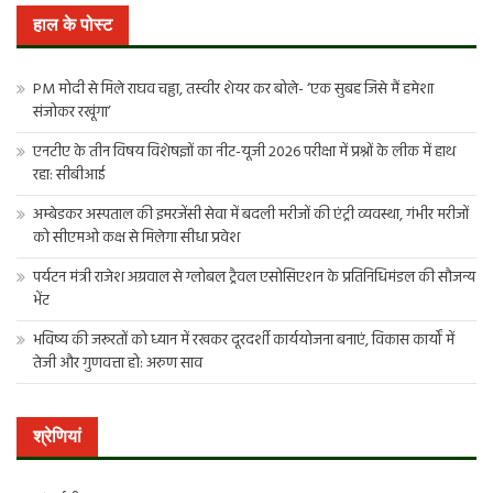
खोजें:
हाल के पोस्ट
PM मोदी से मिले राघव चड्ढा, तस्वीर शेयर कर बोले- ‘एक सुबह जिसे मैं हमेशा
संजोकर रखूंगा’
एनटीए के तीन विषय विशेषज्ञों का नीट-यूजी 2026 परीक्षा में प्रश्नों के लीक में हाथ
रहा: सीबीआई
अम्बेडकर अस्पताल की इमरजेंसी सेवा में बदली मरीजों की एंट्री व्यवस्था, गंभीर मरीजों
को सीएमओ कक्ष से मिलेगा सीधा प्रवेश
पर्यटन मंत्री राजेश अग्रवाल से ग्लोबल ट्रैवल एसोसिएशन के प्रतिनिधिमंडल की सौजन्य
भेंट
भविष्य की जरूरतों को ध्यान में रखकर दूरदर्शी कार्ययोजना बनाएं, विकास कार्यों में
तेजी और गुणवत्ता हो: अरुण साव
श्रेणियां