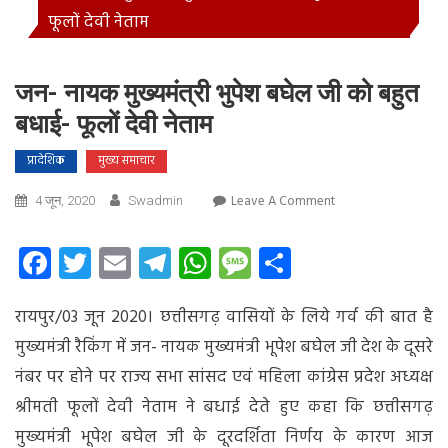
फूलों देवी नेताम
ज‌न- नायक मुख्यमंत्री भुपेश बघेल जी को बहुत
बधाई- फूलों देवी नेताम
प्रादेशिक
मुख्य समाचार
On
Leave A Comment
4 जून, 2020
Swadmin
ज‌न-
नायक
Facebook
Twitter
Email
Telegram
WhatsApp
Message
Share
मुख्यमंत्री
भुपेश
रायपुर/03 जून 2020। छत्तीसगढ़ वासियों के लिये गर्व की बात है
बघेल
जी
मुख्यमंत्री रैकिंग में जन- नायक मुख्यमंत्री भूपेश बघेल जी देश के दूसरे
को
नंबर पर होने पर राज्य सभा सांसद एवं महिला कांग्रेस प्रदेश अध्यक्ष
बहुत
श्रीमती फूलों देवी नेताम ने बधाई देते हुए कहा कि छत्तीसगढ़
बधाई-
फूलों
मुख्यमंत्री भूपेश बघेल जी के दूरदर्शिता निर्णय के कारण आज