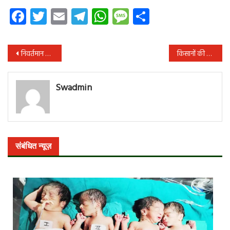
Facebook
Twitter
Email
Telegram
WhatsApp
Message
Share
पोस्ट
निवर्तमान प्रदेश भाजपा अध्यक्ष उसेंडी ने सबके प्रति आभार माना
किसानों की हितैषी मोदी सरकार, लागत का डेढ़ गुना बढ़ाया एमएसपी:कौशिक
नेविगेशन
Swadmin
संबंधित न्यूज़