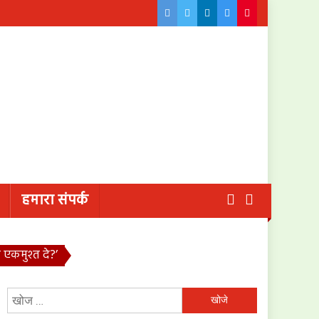
हमारा संपर्क
एकमुश्त दे?’
निम्न
को