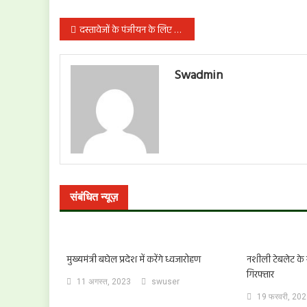
पोस्ट
दस्तावेजों के पंजीयन के लिए संशोधित दिशा-निर्देश
नेविगेशन
Swadmin
संबंधित न्यूज़
मुख्यमंत्री बघेल प्रदेश में करेंगे ध्वजारोहण
नशीली टेबलेट के 
गिरफ्तार
11 अगस्त, 2023
swuser
19 फरवरी, 20