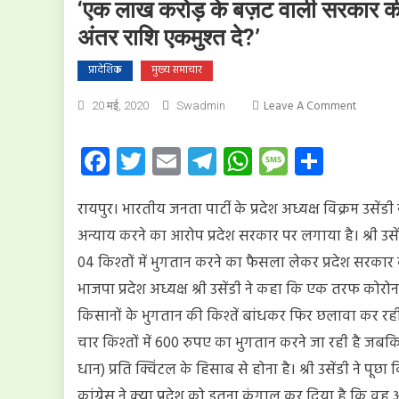
‘एक लाख करोड़ के बज़ट वाली सरकार की क्
अंतर राशि एकमुश्त दे?’
प्रादेशिक
मुख्य समाचार
On
Leave A Comment
20 मई, 2020
Swadmin
‘एक
लाख
Facebook
Twitter
Email
Telegram
WhatsApp
Message
Share
करोड़
के
रायपुर। भारतीय जनता पार्टी के प्रदेश अध्यक्ष विक्रम उसे
बज़ट
वाली
अन्याय करने का आरोप प्रदेश सरकार पर लगाया है। श्री उस
सरकार
04 किश्तों में भुगतान करने का फैसला लेकर प्रदेश सरकार 
की
भाजपा प्रदेश अध्यक्ष श्री उसेंडी ने कहा कि एक तरफ कोरोन
क्या
यह
किसानों के भुगतान की किश्तें बांधकर फिर छलावा कर रही 
हैसियत
चार किश्तों में 600 रुपए का भुगतान करने जा रही है ज
भी
धान) प्रति क्विंटल के हिसाब से होना है। श्री उसेंडी ने
नहीं
कि
कांग्रेस ने क्या प्रदेश को इतना कंगाल कर दिया है कि 