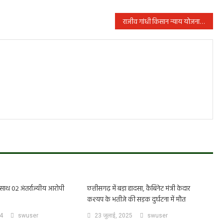
राजीव गांधी किसान न्याय योजना का आगाज 21 मई को प्रथम किश्त के रूप में 1500 करोड़ रूपए कृषकों के खातों में होगा ऑनलाईन अंतरण
साथ 02 अंतर्राज्यीय आरोपी
छत्तीसगढ़ में बड़ा हादसा, कैबिनेट मंत्री केदार
कश्यप के भतीजे की सड़क दुर्घटना में मौत
24
swuser
23 जुलाई, 2025
swuser