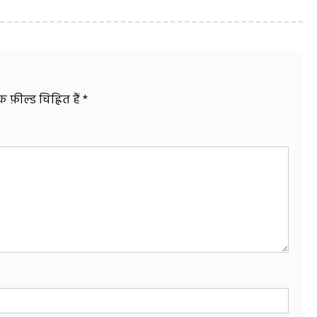
फ़ील्ड चिह्नित हैं
*