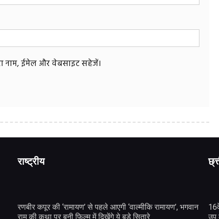
मेरा नाम, ईमेल और वेबसाइट सहेजें।
राष्ट्रीय
छ्त
रणबीर कपूर की ‘रामायण’ से पहले आएगी ‘वाल्मीकि रामायण’, भगवान
16व
राम की कथा पर बनी फिल्म में दिखेंगे ये बड़े सितारे
उप 