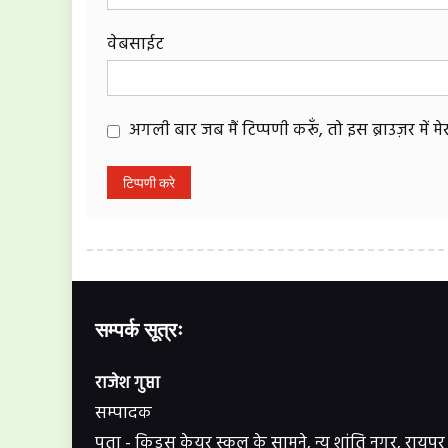
वेबसाईट
अगली बार जब मैं टिप्पणी करूँ, तो इस ब्राउज़र में 
सम्पर्क सूत्रः
राजेश गुप्ता
सम्पादक
पता - किड्स केयर स्कूल के सामने, न्यू शांति नगर, रायपुर