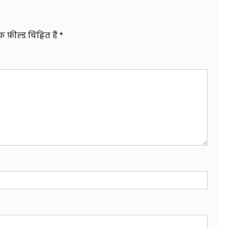
फ़ील्ड चिह्नित हैं
*