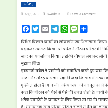
छत्तीसगढ़
On
Leave A Comment
6 जून, 2019
Swadmin
मुंगेली
जिले
Facebook
Twitter
Email
Telegram
WhatsApp
Message
Share
के
प्रथम
विभिन्न विकास कार्यो का लोकार्पण एवं शिलान्यास किया। मुख्
आदर्श
गौठान
पहनाकर स्वागत किया। श्री बघेल ने गौठान परिसर में निर्मित 
का
खाद का अवलोकन किया। उन्हांेने चौपाल लगाकर लोगों से र
लोकार्पण
सुझाव लिए।
मुख्यमंत्री बघेल ने ग्रामीणों को संबोधित करते हुए कहा 
आता और सोहई बांधता। उन्हांेने कहा कि गांव में गरूवा को 
मुश्किल होता है। गांव की अर्थव्यवस्था को मजबूत बनाने के
कहा कि गौठान को घेरने से पैसे की बचत होती है। गायों के 
अनेक दवाईयों के उत्पादन के लिए किया जा रहा है। रासा
हैं। रासायनिक खाद यूरिया, पोटाश डालने से पैरा को जानवर