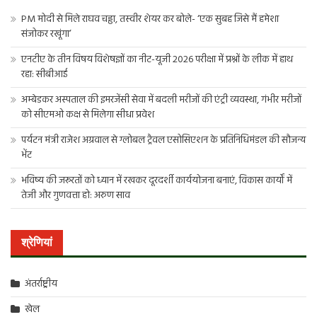
PM मोदी से मिले राघव चड्ढा, तस्वीर शेयर कर बोले- ‘एक सुबह जिसे मैं हमेशा
संजोकर रखूंगा’
एनटीए के तीन विषय विशेषज्ञों का नीट-यूजी 2026 परीक्षा में प्रश्नों के लीक में हाथ
रहा: सीबीआई
अम्बेडकर अस्पताल की इमरजेंसी सेवा में बदली मरीजों की एंट्री व्यवस्था, गंभीर मरीजों
को सीएमओ कक्ष से मिलेगा सीधा प्रवेश
पर्यटन मंत्री राजेश अग्रवाल से ग्लोबल ट्रैवल एसोसिएशन के प्रतिनिधिमंडल की सौजन्य
भेंट
भविष्य की जरूरतों को ध्यान में रखकर दूरदर्शी कार्ययोजना बनाएं, विकास कार्यों में
तेजी और गुणवत्ता हो: अरुण साव
श्रेणियां
अंतर्राष्ट्रीय
खेल