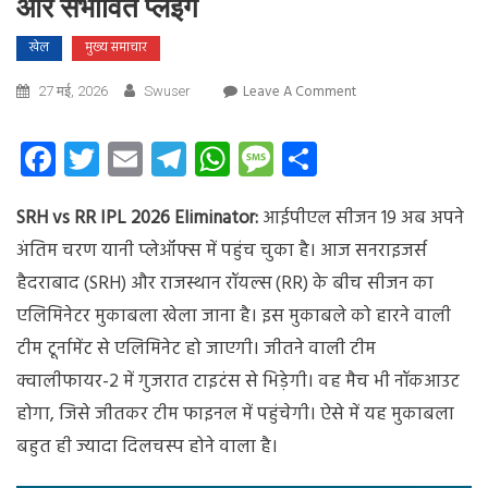
और संभावित प्लेइंग
खेल
मुख्य समाचार
On
Leave A Comment
27 मई, 2026
Swuser
SRH
Vs
Facebook
Twitter
Email
Telegram
WhatsApp
Message
Share
RR
मैच
SRH vs RR IPL 2026 Eliminator:
आईपीएल सीजन 19 अब अपने
आज:
राजस्थान
अंतिम चरण यानी प्लेऑफ्स में पहुंच चुका है। आज सनराइजर्स
और
हैदराबाद (SRH) और राजस्थान रॉयल्स (RR) के बीच सीजन का
हैदराबाद
एलिमिनेटर मुकाबला खेला जाना है। इस मुकाबले को हारने वाली
के
बीच
टीम टूर्नामेंट से एलिमिनेट हो जाएगी। जीतने वाली टीम
एलिमिनेटर,
क्वालीफायर-2 में गुजरात टाइटंस से भिड़ेगी। वह मैच भी नॉकआउट
जानिए
होगा, जिसे जीतकर टीम फाइनल में पहुंचेगी। ऐसे में यह मुकाबला
पिच
रिपोर्ट
बहुत ही ज्यादा दिलचस्प होने वाला है।
और