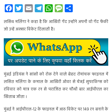
इंडियंस
Facebook
Twitter
Email
Telegram
WhatsApp
Message
Share
चौथी
बार
लसिथ मलिंगा ने कहा है कि आखिरी गेंद उन्होंने अपनी वो गेंद फेंकी
बना
आईपीएल
जो उन्हें अक्सर विकेट दिलाती है।
चैंपियन
मुंबई इंडियंस ने सांसों को रोक देने वाले बेहद रोमांचक फाइनल में
लसित मलिंगा के कमाल के आखिरी ओवर से चेन्नई सुपरकिंग्स को
रविवार को मात्र एक रन से पराजित कर चौथी बार आईपीएल का
खिताब जीता ।
मुंबई ने आईपीएल-12 के फाइनल में आठ विकेट पर 149 रन बनाने के