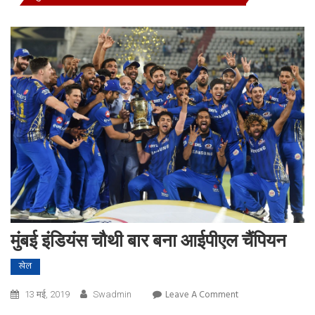
मुंबई इंडियंस चौथी बार बना आईपीएल चैंपियन
खेल
On
Leave A Comment
13 मई, 2019
Swadmin
मुंबई