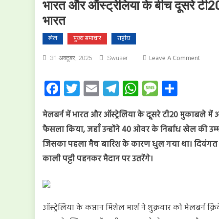
भारत और ऑस्ट्रेलिया के बीच दूसरे टी20 
भारत
खेल
मुख्य समाचार
राष्ट्रीय
On
Leave A Comment
31 अक्टूबर, 2025
Swuser
भारत
और
Facebook
Twitter
Email
Telegram
WhatsApp
Message
Share
ऑस्ट्रेलि
के
मेलबर्न में भारत और ऑस्ट्रेलिया के दूसरे टी20 मुकाबले मे
बीच
दूसरे
फैसला किया, जहाँ उन्होंने 40 ओवर के निर्बाध खेल की उम्
टी20
जिसका पहला मैच बारिश के कारण धुल गया था। दिवंगत ऑस्ट्
में
काली पट्टी पहनकर मैदान पर उतरेंगे।
ऑस्ट्रेलि
की
जीत:
पहले
बल्लेबा
ऑस्ट्रेलिया के कप्तान मिशेल मार्श ने शुक्रवार को मेलबर्न क्रि
करेगा