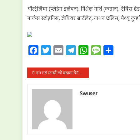
ऑस्ट्रेलिया (प्लेइंग इलेवन): मिशेल मार्श (कप्तान), ट्रैविस 
मार्कस स्टोइनिस, जेवियर बार्टलेट, नाथन एलिस, मैथ्यू कुह
Facebook
Twitter
Email
Telegram
WhatsApp
Message
Share
पोस्ट
हम एसे कार्यों को बढ़ावा देंगे जो देश की एकता को मजबूती दें: मोदी
नेविगेशन
Swuser