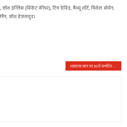
हेड, जोश इंग्लिस (विकेट कीपर), टिम डेविड, मैथ्यू शॉर्ट, मिशेल ओवेन,
नेमैन, जोश हेज़लवुड।
शाहरुख खान का 60वें जन्मदिन से पहले बयान, उम्र के साथ बढ़ता है मेरा आकर्षण