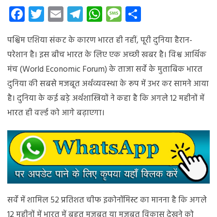
रिपोर्ट:
Facebook
Twitter
Email
Telegram
WhatsApp
Message
Share
भारत
की
पश्चिम एशिया संकट के कारण भारत ही नहीं, पूरी दुनिया हैरान-
ग्रोथ
से
परेशान है। इस बीच भारत के लिए एक अच्छी खबर है। विश्व आर्थिक
दुनिया
मंच (World Economic Forum) के ताजा सर्वे के मुताबिक भारत
आगे
दुनिया की सबसे मजबूत अर्थव्यवस्था के रूप में उभर कर सामने आया
बढ़ेगी,
लेकिन
है। दुनिया के कई बड़े अर्थशास्त्रियों ने कहा है कि अगले 12 महीनों में
खतरा
भारत ही वर्ल्ड को आगे बढ़ाएगा।
भी
सर्वे में शामिल 52 प्रतिशत चीफ इकोनॉमिस्ट का मानना है कि अगले
12 महीनों में भारत में बहुत मजबूत या मजबूत विकास देखने को