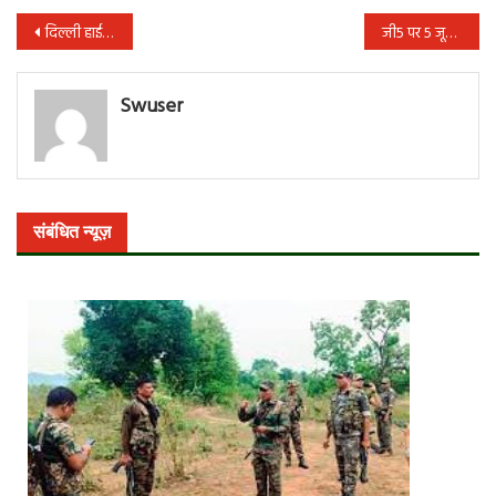
पोस्ट
दिल्ली हाईकोर्ट ने ‘कॉकरोच जनता पार्टी’ के X अकाउंट को तुरंत बहाल करने से किया मना
जी5 पर 5 जून को रिलीज होगी Karisma Kapoor की वेब सीरीज ‘Brown’
नेविगेशन
Swuser
संबंधित न्यूज़