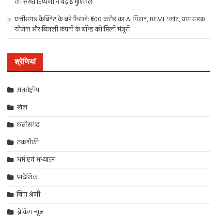
की सख्त टिप्पणी ने बढ़ाई मुश्किलें
छत्तीसगढ़ कैबिनेट के बड़े फैसले: ₹500 करोड़ का AI मिशन, BEML प्लांट, ग्राम सड़क
योजना और बिजली कंपनी के बॉन्ड को मिली मंजूरी
श्रेणियां
अंतर्राष्ट्रीय
खेल
छत्तीसगढ़
तकनीकी
धर्म एवं अध्यात्म
प्रादेशिक
बिना श्रेणी
ब्रेकिंग न्यूज़