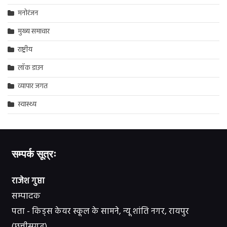
मनोरंजन
मुख्य समाचार
राष्ट्रीय
लॉक डाउन
व्यापार जगत
स्वास्थ्य
सम्पर्क सूत्रः
राजेश गुप्ता
सम्पादक
पता - किड्स केयर स्कूल के सामने, न्यू शांति नगर, रायपुर
(छत्तीसगढ़)