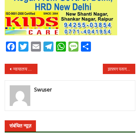
Facebook
Twitter
Email
Telegram
WhatsApp
Message
Share
पोस्ट
न्यायालय में प्रकरण के दौरान महिला का जबरदस्ती ससुराल में घुसकर रहने के प्रकरण में सख्त कार्यवाही आवश्यक
इरफ़ान पठान ने शेयर की खास तस्वीर, देखकर फैन्स के बीच मची हलचल
नेविगेशन
Swuser
संबंधित न्यूज़