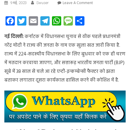
On
Leave A Comment
9 मई, 2023
Swuser
प्रधानमंत्री
नरेंद्र
Facebook
Twitter
Email
Telegram
WhatsApp
Message
Share
मोदी
ने
नई दिल्ली:
कर्नाटक में विधानसभा चुनाव से ठीक पहले प्रधानमंत्री
खत
में
नरेंद्र मोदी ने राज्य की जनता के नाम एक खुला खत जारी किया है.
लिखा,
राज्य में 224-सदस्यीय विधानसभा के लिए बुधवार को एक ही चरण
“कर्नाटक
में मतदान करवाया जाएगा, और सत्तारूढ़ भारतीय जनता पार्टी (BJP)
के
प्रत्येक
सूबे में 38 साल से चले आ रहे एन्टी-इन्कम्बेन्सी फैक्टर को झता
नागरिक
बताकर लगातार दूसरा कार्यकाल हासिल करने की कोशिश में है.
का
सपना