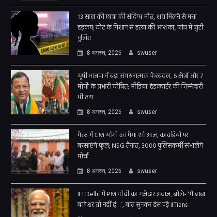
13 साल की छात्रा की संदिग्ध मौत, शव मिलने से मचा
हड़कंप; चोट के निशान से हत्या की आशंका, जांच में जुटी
पुलिस
8 अगस्त, 2026
swuser
यूपी भाजपा में बड़ा संगठनात्मक फेरबदल, 6 क्षेत्रों और 7
मोर्चों के प्रभारी घोषित; मीडिया-हेडक्वार्टर की जिम्मेदारी
भी तय
8 अगस्त, 2026
swuser
मेरठ में CM योगी का मेगा शो आज, कांवड़ियों पर
बरसाएंगे फूल; NSG तैनात, 3000 पुलिसकर्मी संभालेंगे
मोर्चा
8 अगस्त, 2026
swuser
IIT Delhi में PM मोदी का मजेदार अंदाज, बोले- ‘मैं बाबा
बागेश्वर तो नहीं हूं…’, बात सुनकर हंस पड़े IITians