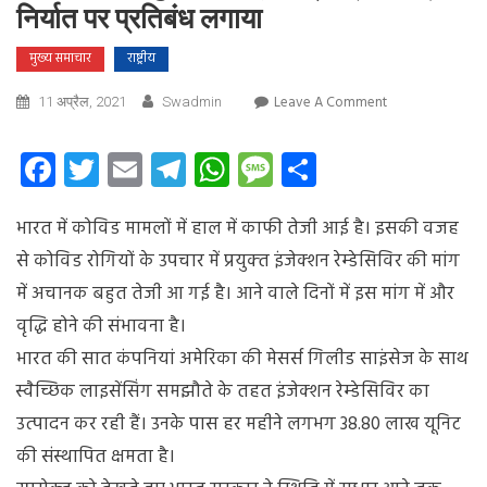
निर्यात पर प्रतिबंध लगाया
मुख्य समाचार
राष्ट्रीय
On
Leave A Comment
11 अप्रैल, 2021
Swadmin
केन्‍द्र
ने
Facebook
Twitter
Email
Telegram
WhatsApp
Message
Share
इंजेक्‍शन
रेम्‍डेसिविर
भारत में कोविड मामलों में हाल में काफी तेजी आई है। इसकी वजह
और
रेम्‍डेसिविर
से कोविड रोगियों के उपचार में प्रयुक्‍त इंजेक्‍शन रेम्‍डेसिविर की मांग
एक्टिव
में अचानक बहुत तेजी आ गई है। आने वाले दिनों में इस मांग में और
फार्मास्‍युटिकल
वृद्धि होने की संभावना है।
इंग्रेडिएंट्स
(एपीआई)
भारत की सात कंपनियां अमेरिका की मेसर्स गिलीड साइंसेज के साथ
के
स्‍वैच्छिक लाइसेंसिंग समझौते के तहत इंजेक्‍शन रेम्‍डेसिविर का
निर्यात
उत्‍पादन कर रही हैं। उनके पास हर महीने लगभग 38.80 लाख यूनिट
पर
प्रतिबंध
की संस्‍थापित क्षमता है।
लगाया