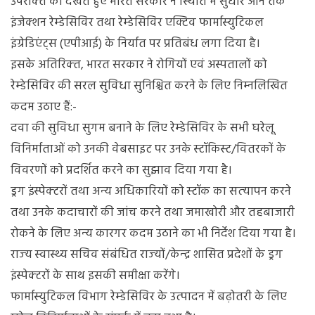
उपरोक्‍त को देखते हुए भारत सरकार ने स्थिति में सुधार आने तक
इंजेक्‍शन रेम्‍डेसिविर तथा रेम्‍डेसिविर एक्टिव फार्मास्‍युटिकल
इंग्रेडिएंट्स (एपीआई) के निर्यात पर प्रतिबंध लगा दिया है।
इसके अतिरिक्‍त, भारत सरकार ने रोगियों एवं अस्‍पतालों को
रेम्‍डेसिविर की सरल सुविधा सुनिश्चित करने के लिए निम्‍नलिखित
कदम उठाए हैं:-
दवा की सुविधा सुगम बनाने के लिए रेम्‍डेसिविर के सभी घरेलू
विनिर्माताओं को उनकी वेबसाइट पर उनके स्‍टॉकिस्‍ट/वितरकों के
विवरणों को प्रदर्शित करने का सुझाव दिया गया है।
ड्रग इंस्‍पेक्‍टरों तथा अन्‍य अधिकारियों को स्‍टॉक का सत्‍यापन करने
तथा उनके कदाचारों की जांच करने तथा जमाखोरी और तहबाजारी
रोकने के लिए अन्‍य कारगर कदम उठाने का भी निर्देश दिया गया है।
राज्‍य स्‍वास्‍थ्‍य सचिव संबंधित राज्‍यों/केन्‍द्र शासित प्रदेशों के ड्रग
इंस्‍पेक्‍टरों के साथ इसकी समीक्षा करेंगे।
फार्मास्‍युटिकल विभाग रेम्‍डेसिविर के उत्‍पादन में बढ़ोतरी के लिए