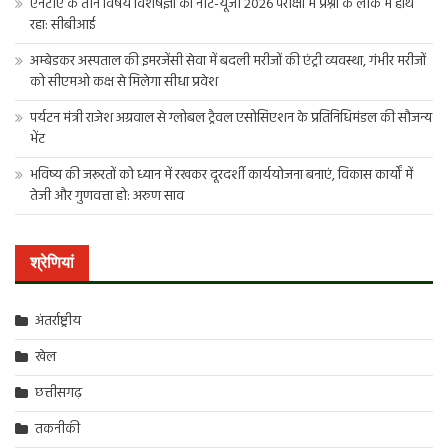
एनटीए के तीन विषय विशेषज्ञों का नीट-यूजी 2026 परीक्षा में प्रश्नों के लीक में हाथ
रहा: सीबीआई
अम्बेडकर अस्पताल की इमरजेंसी सेवा में बदली मरीजों की एंट्री व्यवस्था, गंभीर मरीजों
को सीएमओ कक्ष से मिलेगा सीधा प्रवेश
पर्यटन मंत्री राजेश अग्रवाल से ग्लोबल ट्रैवल एसोसिएशन के प्रतिनिधिमंडल की सौजन्य
भेंट
भविष्य की जरूरतों को ध्यान में रखकर दूरदर्शी कार्ययोजना बनाएं, विकास कार्यों में
तेजी और गुणवत्ता हो: अरुण साव
श्रेणियां
अंतर्राष्ट्रीय
खेल
छत्तीसगढ़
तकनीकी