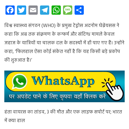
वायरस
Facebook
Twitter
Email
Telegram
WhatsApp
Message
Share
का
तांडव,
विश्व स्वास्थ्य संगठन (WHO) के प्रमुख टेड्रोस अदनोम घेब्रेयसस ने
3
की
कहा कि अब तक संक्रमण के कन्फर्म और संदिग्ध मामले केवल
मौत
जहाज के यात्रियों या चालक दल के सदस्यों में ही पाए गए हैं। उन्होंने
और
कहा, ‘फिलहाल ऐसा कोई संकेत नहीं है कि यह किसी बड़े प्रकोप
एक
लाइफ
की शुरुआत है।’
सपोर्ट
पर;
भारत
में
क्या
हाल
हंता वायरस का तांडव, 3 की मौत और एक लाइफ सपोर्ट पर; भारत
में क्या हाल