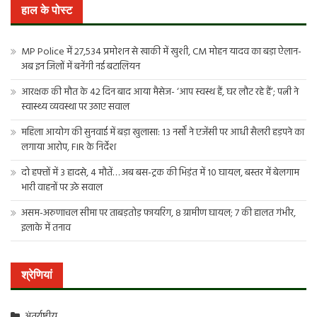
खोजें:
हाल के पोस्ट
MP Police में 27,534 प्रमोशन से खाकी में खुशी, CM मोहन यादव का बड़ा ऐलान-
अब इन जिलों में बनेंगी नई बटालियन
आरक्षक की मौत के 42 दिन बाद आया मैसेज- ‘आप स्वस्थ हैं, घर लौट रहे हैं’; पत्नी ने
स्वास्थ्य व्यवस्था पर उठाए सवाल
महिला आयोग की सुनवाई में बड़ा खुलासा: 13 नर्सों ने एजेंसी पर आधी सैलरी हड़पने का
लगाया आरोप, FIR के निर्देश
दो हफ्तों में 3 हादसे, 4 मौतें… अब बस-ट्रक की भिड़ंत में 10 घायल, बस्तर में बेलगाम
भारी वाहनों पर उठे सवाल
असम-अरुणाचल सीमा पर ताबड़तोड़ फायरिंग, 8 ग्रामीण घायल; 7 की हालत गंभीर,
इलाके में तनाव
श्रेणियां
अंतर्राष्ट्रीय