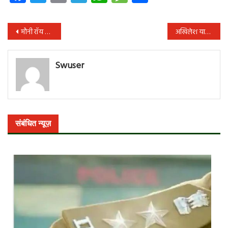
पोस्ट
मौनी रॉय ने तलाक की खबरों के बीच शेयर किया नया पोस्ट, पति सूरज नांबियार ने डिलीट किया इंस्टाग्राम अकाउंट
अखिलेश यादव के सौतेले भाई प्रतीक यादव का निधन, समाजवादी पार्टी में शोक की लहर
नेविगेशन
Swuser
संबंधित न्यूज़