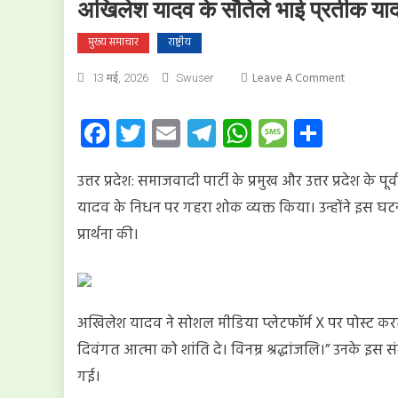
अखिलेश यादव के सौतेले भाई प्रतीक याद
मुख्य समाचार
राष्ट्रीय
On
Leave A Comment
13 मई, 2026
Swuser
अखिलेश
यादव
Facebook
Twitter
Email
Telegram
WhatsApp
Message
Share
के
सौतेले
उत्तर प्रदेश: समाजवादी पार्टी के प्रमुख और उत्तर प्रदेश के
भाई
प्रतीक
यादव के निधन पर गहरा शोक व्यक्त किया। उन्होंने इस घट
यादव
प्रार्थना की।
का
निधन,
समाजवादी
पार्टी
अखिलेश यादव ने सोशल मीडिया प्लेटफॉर्म X पर पोस्ट करत
में
शोक
दिवंगत आत्मा को शांति दे। विनम्र श्रद्धांजलि।” उनके 
की
गई।
लहर