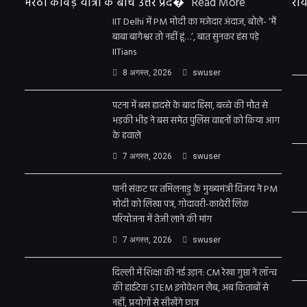
मेरठ। कांवड़ यात्रा के बीच उत्तर प्रद�
Read More
राय
IIT Delhi में PM मोदी का मजेदार अंदाज, बोले- ‘मैं
बाबा बागेश्वर तो नहीं हूं…’, बात सुनकर हंस पड़े
IITians
8 अगस्त, 2026
swuser
पटना में बस हादसे के बाद हिंसा, बच्चे की मौत से
भड़की भीड़ ने बस समेत पुलिस वाहनों को किया आग
के हवाले
7 अगस्त, 2026
swuser
पानी संकट पर तमिलनाडु के मुख्यमंत्री विजय ने PM
मोदी को लिखा पत्र, गोदावरी-कावेरी लिंक
परियोजना में तेजी लाने की मांग
7 अगस्त, 2026
swuser
दिल्ली में शिक्षा की नई उड़ान: CM रेखा गुप्ता ने लॉन्च
की हाईटेक STEM इनोवेशन लैब, अब किताबों से
नहीं, प्रयोगों से सीखेंगे छात्र