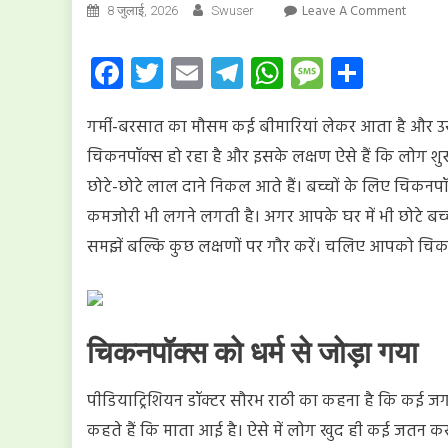
On
Leave A Comment
8 जुलाई, 2026
Swuser
चिकनपॉ
के
Facebook
Twitter
Email
Telegram
WhatsApp
Message
Share
शुरुआती
लक्षण:
गर्मी-बरसात का मौसम कई बीमारियां लेकर आता है और उसी 
तेज
बुखार
चिकनपॉक्स हो रहा है और इसके लक्षण ऐसे हैं कि लोग शुरू 
और
छोटे-छोटे लाल दाने निकल आते हैं। बच्चों के लिए चिकनपॉक
शरीर
कमजोरी भी लगने लगती है। अगर आपके घर में भी छोटे बच्चे
पर
दाने
समझें बल्कि कुछ लक्षणों पर गौर करें। चलिए आपको चिक
को
न
करें
नजरअंदा
चिकनपॉक्स को धर्म से जोड़ा गया
जानें
बचाव
पीडियाट्रिशियन डॉक्टर सौरभ राठी का कहना है कि कई जग
के
आसान
कहते हैं कि माता आई है। ऐसे में लोग खुद ही कई जतन करन
तरीके