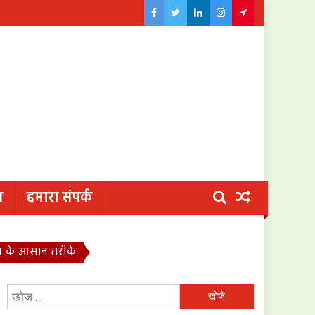
य
हमारा संपर्क
ाव के आसान तरीके
निम्न
को