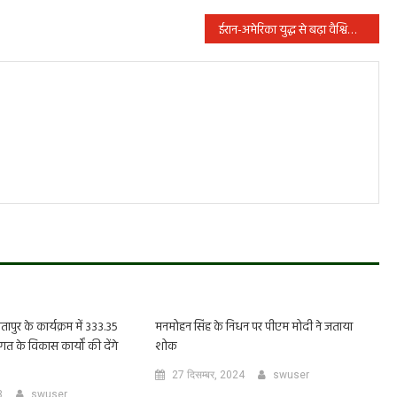
ईरान-अमेरिका युद्ध से बढ़ा वैश्विक तनाव, क्या फिर लौटेगी गैस-तेल की किल्लत? जानिए पूरी कहानी
ापुर के कार्यक्रम में 333.35
मनमोहन सिंह के निधन पर पीएम मोदी ने जताया
 के विकास कार्यों की देंगे
शोक
27 दिसम्बर, 2024
swuser
3
swuser