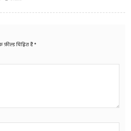
फ़ील्ड चिह्नित हैं
*