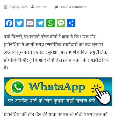
On
Leave A Comment
7 जुलाई, 2026
Swuser
भारत
और
Facebook
Twitter
Email
Telegram
WhatsApp
Message
Share
इंडोनेशिया
की
नयी दिल्ली, प्रधानमंत्री नरेन्द्र मोदी ने कहा है कि भारत और
साझेदारी
में
इंडोनेशिया ने अपनी समग्र रणनीतिक साझेदारी का एक सुनहरा
सुनहरे
अध्याय शुरू करते हुए रक्षा, सुरक्षा , महत्वपूर्ण खनिज, समुद्री क्षेत्र,
अध्याय
प्रौद्योगिकी और कृषि आदि क्षेत्रों में सहयोग बढ़ाने के समझौते किये
की
शुरुआत,
हैं।
दोनों
ने
अनेक
क्षेत्रों
में
समझौते
किये
:
इंडोनेशिया की तीन दिन की यात्रा पर गए श्री मोदी ने मंगलवार को