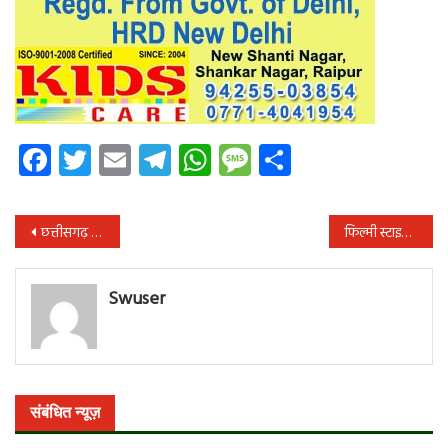
Facebook
Twitter
Email
Telegram
WhatsApp
Message
Share
पोस्ट
छत्तीसगढ़ राज्य महिला आयोग की अध्यक्ष डॉ. किरणमयी नायक ने की जनसुनवाई
फिल्मी स्टाइल में किडनैपिंग, 5 घंटे तक बनाया बंधक! मारपीट कर लूटे कैश, मोबाइल और स्कूटी, 4 नाबालिग समेत 6 गिरफ्तार
नेविगेशन
Swuser
संबंधित न्यूज़