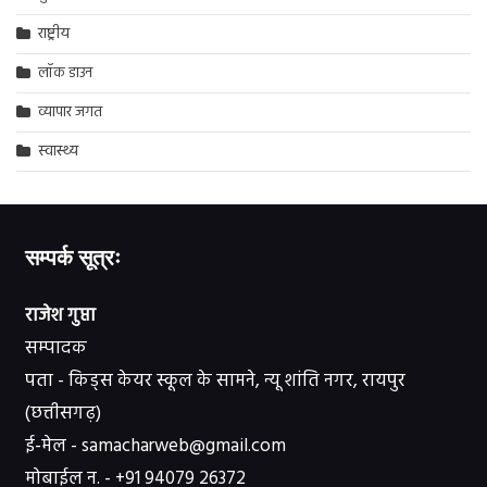
राष्ट्रीय
लॉक डाउन
व्यापार जगत
स्वास्थ्य
सम्पर्क सूत्रः
राजेश गुप्ता
सम्पादक
पता - किड्स केयर स्कूल के सामने, न्यू शांति नगर, रायपुर
(छत्तीसगढ़)
ई-मेल - samacharweb@gmail.com
मोबाईल न. - +91 94079 26372