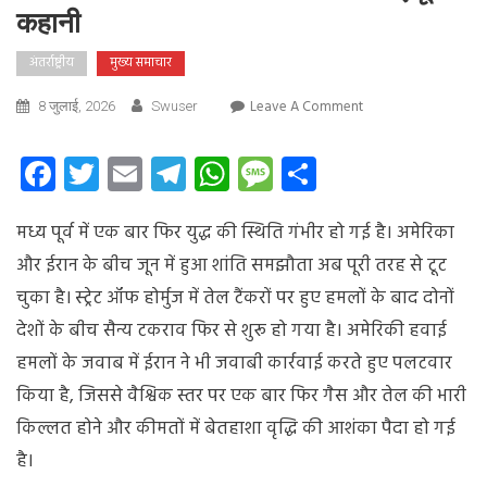
कहानी
अंतर्राष्ट्रीय
मुख्य समाचार
On
Leave A Comment
8 जुलाई, 2026
Swuser
ईरान-
अमेरिका
Facebook
Twitter
Email
Telegram
WhatsApp
Message
Share
युद्ध
से
मध्य पूर्व में एक बार फिर युद्ध की स्थिति गंभीर हो गई है। अमेरिका
बढ़ा
वैश्विक
और ईरान के बीच जून में हुआ शांति समझौता अब पूरी तरह से टूट
तनाव,
चुका है। स्ट्रेट ऑफ होर्मुज में तेल टैंकरों पर हुए हमलों के बाद दोनों
क्या
देशों के बीच सैन्य टकराव फिर से शुरू हो गया है। अमेरिकी हवाई
फिर
लौटेगी
हमलों के जवाब में ईरान ने भी जवाबी कार्रवाई करते हुए पलटवार
गैस-
किया है, जिससे वैश्विक स्तर पर एक बार फिर गैस और तेल की भारी
तेल
किल्लत होने और कीमतों में बेतहाशा वृद्धि की आशंका पैदा हो गई
की
किल्लत?
है।
जानिए