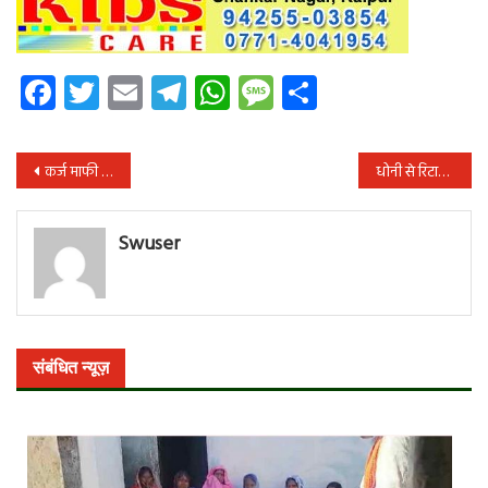
Facebook
Twitter
Email
Telegram
WhatsApp
Message
Share
पोस्ट
कर्ज माफी का वादा पूरा करने के बजाय प्रदेश सरकार महिला स्व-सहायता समूहों को ज्यादा कर्ज लेने के लिए प्रेरित कर रही : भाजपा
धोनी से रिटायरमेंट का सवाल पूछने वालों पर भड़के – वीरेंदर सेहवाग
नेविगेशन
Swuser
संबंधित न्यूज़