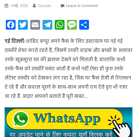
On
Leave A Comment
4 मई, 2023
Swuser
नए
घर
Facebook
Twitter
Email
Telegram
WhatsApp
Message
Share
में
वाइफ
नई दिल्ली:
शाहिद कपूर अपने फैंस के लिए इंस्टाग्राम पर नई नई
के
साथ
तस्वीरें शेयर करते रहते हैं, जिसमें उनकी वाइफ और बच्चों के अलावा
शाहिद
उनके खूबसूरत घर की झलक देखने को मिलती है. हालांकि कभी
कपूर
उनके फैंस को तस्वीरें पसंद आती हैं कभी नहीं ऐसा ही कुछ उनके
ने
शेयर
लेटेस्ट तस्वीर को देखकर लग रहा है, जिस पर फैंस तेजी से रिएक्शन
की
दे रहे हैं और सवाल पूछने के साथ-साथ अपनी राय देते हुए भी नजर
तस्वीरें
आ रहे हैं. आइए आपको बताते हैं पूरी खबर…