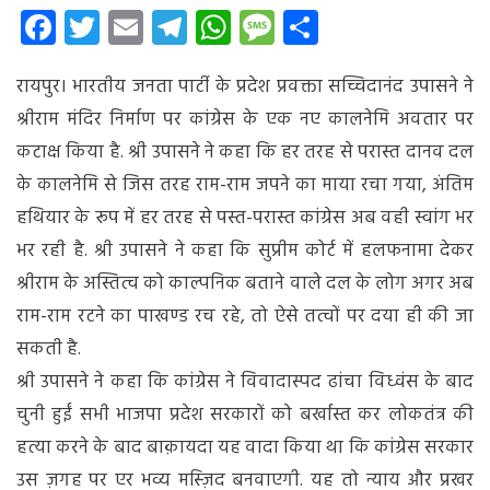
ने
Facebook
Twitter
Email
Telegram
WhatsApp
Message
Share
कहा
:
रायपुर। भारतीय जनता पार्टी के प्रदेश प्रवक्ता सच्चिदानंद उपासने ने
मंदिर
निर्माण
श्रीराम मंदिर निर्माण पर कांग्रेस के एक नए कालनेमि अवतार पर
में
कटाक्ष किया है. श्री उपासने ने कहा कि हर तरह से परास्त दानव दल
अड़ंगे
के कालनेमि से जिस तरह राम-राम जपने का माया रचा गया, अंतिम
डालने
वाले
हथियार के रूप में हर तरह से पस्त-परास्त कांग्रेस अब वही स्वांग भर
कांग्रेस
भर रही है. श्री उपासने ने कहा कि सुप्रीम कोर्ट में हलफनामा देकर
के
श्रीराम के अस्तित्व को काल्पनिक बताने वाले दल के लोग अगर अब
लोग
अब
राम-राम रटने का पाखण्ड रच रहे, तो ऐसे तत्वों पर दया ही की जा
जागृत
सकती है.
हिंदु-
श्री उपासने ने कहा कि कांग्रेस ने विवादास्पद ढांचा विध्वंस के बाद
शक्ति
देख
चुनी हुईं सभी भाजपा प्रदेश सरकारों को बर्खास्त कर लोकतंत्र की
कूद-
हत्या करने के बाद बाक़ायदा यह वादा किया था कि कांग्रेस सरकार
कूद
उस ज़गह पर एर भव्य मस्ज़िद बनवाएगी. यह तो न्याय और प्रखर
कर