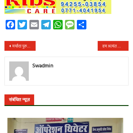
Facebook
Twitter
Email
Telegram
WhatsApp
Message
Share
पोस्ट
मर्यादा पुरुषोत्तम श्री राम भाजपा की बपौती नहीं – कांग्रेस
हम अत्यंत सौभाग्यशाली हैं, हमारे सामने राम जन्मभूमि पर मंदिर निर्माण प्रारंभ हो रहा है- सुनील सोनी
नेविगेशन
Swadmin
संबंधित न्यूज़