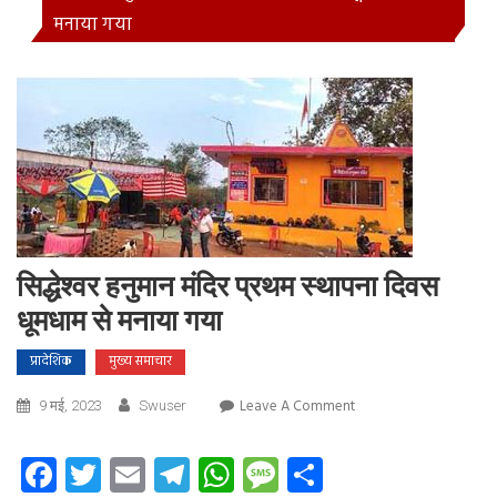
मनाया गया
सिद्धेश्वर हनुमान मंदिर प्रथम स्थापना दिवस
धूमधाम से मनाया गया
प्रादेशिक
मुख्य समाचार
On
Leave A Comment
9 मई, 2023
Swuser
सिद्धेश्वर
हनुमान
Facebook
Twitter
Email
Telegram
WhatsApp
Message
Share
मंदिर