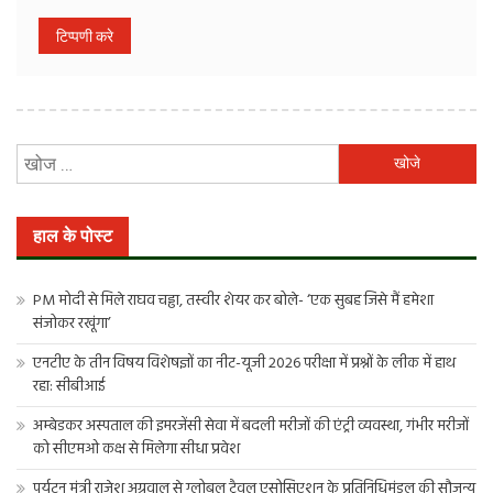
निम्न
को
खोजें:
हाल के पोस्ट
PM मोदी से मिले राघव चड्ढा, तस्वीर शेयर कर बोले- ‘एक सुबह जिसे मैं हमेशा
संजोकर रखूंगा’
एनटीए के तीन विषय विशेषज्ञों का नीट-यूजी 2026 परीक्षा में प्रश्नों के लीक में हाथ
रहा: सीबीआई
अम्बेडकर अस्पताल की इमरजेंसी सेवा में बदली मरीजों की एंट्री व्यवस्था, गंभीर मरीजों
को सीएमओ कक्ष से मिलेगा सीधा प्रवेश
पर्यटन मंत्री राजेश अग्रवाल से ग्लोबल ट्रैवल एसोसिएशन के प्रतिनिधिमंडल की सौजन्य