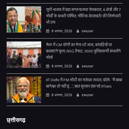
यूपी भाजपा में बड़ा संगठनात्मक फेरबदल, 6 क्षेत्रों और 7
मोर्चों के प्रभारी घोषित; मीडिया-हेडक्वार्टर की जिम्मेदारी
भी तय
8 अगस्त, 2026
swuser
मेरठ में CM योगी का मेगा शो आज, कांवड़ियों पर
बरसाएंगे फूल; NSG तैनात, 3000 पुलिसकर्मी संभालेंगे
मोर्चा
8 अगस्त, 2026
swuser
IIT Delhi में PM मोदी का मजेदार अंदाज, बोले- ‘मैं बाबा
बागेश्वर तो नहीं हूं…’, बात सुनकर हंस पड़े IITians
8 अगस्त, 2026
swuser
छ्त्तीसगढ़