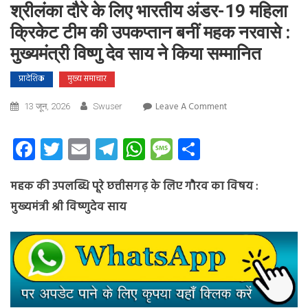
श्रीलंका दौरे के लिए भारतीय अंडर-19 महिला
क्रिकेट टीम की उपकप्तान बनीं महक नरवासे :
मुख्यमंत्री विष्णु देव साय ने किया सम्मानित
प्रादेशिक
मुख्य समाचार
On
Leave A Comment
13 जून, 2026
Swuser
श्रीलंका
दौरे
Facebook
Twitter
Email
Telegram
WhatsApp
Message
Share
के
लिए
महक की उपलब्धि पूरे छत्तीसगढ़ के लिए गौरव का विषय :
भारतीय
अंडर-19
मुख्यमंत्री श्री विष्णुदेव साय
महिला
क्रिकेट
टीम
की
उपकप्तान
बनीं