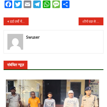
Facebook
Twitter
Email
Telegram
WhatsApp
Message
Share
पोस्ट
ढाई वर्षों में प्रदेश के स्वास्थ्य सेवाओं में हुए व्यापक विस्तार से स्वास्थ्य सेवाएं हुई सुदृढ़ : मुख्यमंत्री साय
शौर्य चक्र से सम्मानित वीर जवानों से मिले उप मुख्यमंत्री विजय शर्मा
नेविगेशन
Swuser
संबंधित न्यूज़