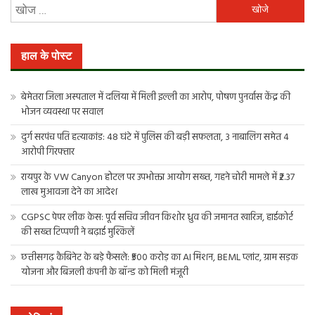
निम्न
को
खोजें:
हाल के पोस्ट
बेमेतरा जिला अस्पताल में दलिया में मिली इल्ली का आरोप, पोषण पुनर्वास केंद्र की
भोजन व्यवस्था पर सवाल
दुर्ग सरपंच पति हत्याकांड: 48 घंटे में पुलिस की बड़ी सफलता, 3 नाबालिग समेत 4
आरोपी गिरफ्तार
रायपुर के VW Canyon होटल पर उपभोक्ता आयोग सख्त, गहने चोरी मामले में ₹2.37
लाख मुआवजा देने का आदेश
CGPSC पेपर लीक केस: पूर्व सचिव जीवन किशोर ध्रुव की जमानत खारिज, हाईकोर्ट
की सख्त टिप्पणी ने बढ़ाई मुश्किलें
छत्तीसगढ़ कैबिनेट के बड़े फैसले: ₹500 करोड़ का AI मिशन, BEML प्लांट, ग्राम सड़क
योजना और बिजली कंपनी के बॉन्ड को मिली मंजूरी