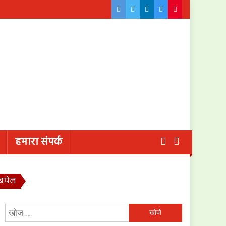
हमारा संपर्क
ी बघेल
निम्न
को