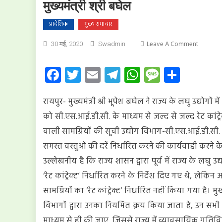
मुख्यमंत्री श्री बघेल
प्रादेशिक
मुख्य समाचार
On
Leave A Comment
30 मई, 2020
Swadmin
सभी
विभाग
Facebook
Twitter
Email
Telegram
WhatsApp
Message
Share
राज्य
के
रायपुर- मुख्यमंत्री श्री भूपेश बघेल ने राज्य के लघु उद्योगो
लघु
उद्योगों
को सी.एस.आई.डी.सी. के माध्यम से जल्द से जल्द रेट कांट्रेक्ट
में
वाली सामग्रियों की सूची उद्योग विभाग-सी.एस.आई.डी.सी
उत्पादित
समस्त वस्तुओं की दरें निर्धारित करने की कार्यवाही करने के न
सामग्रियों
के
उल्लेखनीय है कि राज्य शासन द्वारा पूर्व में राज्य के लघु उ
विपणन
‘रेट कांट्रेक्ट‘ निर्धारित करने के निर्देश दिए गए थे, लेक
को
सामग्रियों का ‘रेट कांट्रेक्ट‘ निर्धारित नहीं किया गया है। म
करें
प्रोत्साहित:
विभागों द्वारा उनका नियमित क्रय किया जाता है, उन सभी व
मुख्यमंत्री
माध्यम से ही की जाए, जिससे राज्य में व्यावसायिक गतिवि