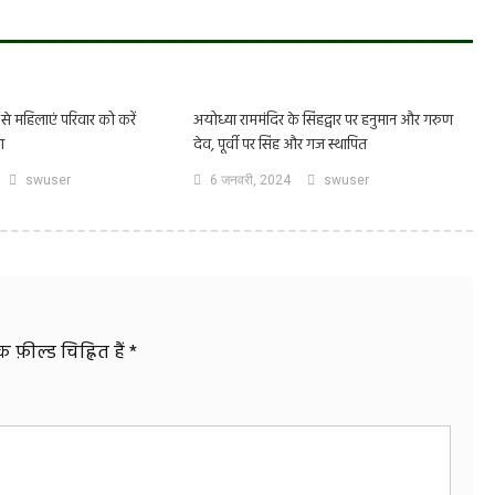
 से महिलाएं परिवार को करें
अयोध्या राममंदिर के सिंहद्वार पर हनुमान और गरुण
ा
देव, पूर्वी पर सिंह और गज स्थापित
swuser
6 जनवरी, 2024
swuser
फ़ील्ड चिह्नित हैं
*