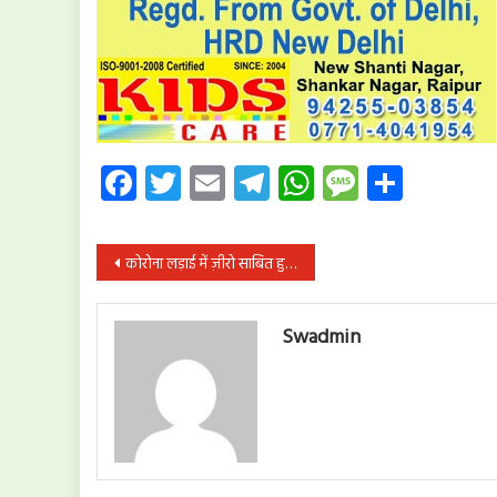
Facebook
Twitter
Email
Telegram
WhatsApp
Message
Share
पोस्ट
कोरोना लड़ाई में ज़ीरो साबित हुई प्रदेश सरकार का नकाब उतरा- सुनील सोनी
नेविगेशन
Swadmin