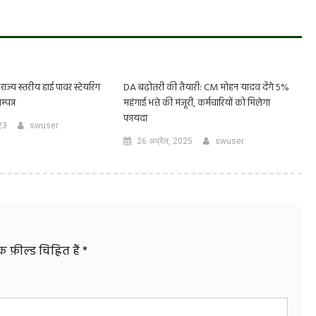
ज्य स्तरीय हाई पावर स्टेयरिंग
DA बढ़ोतरी की तैयारी: CM मोहन यादव देंगे 5%
्पन्न
महंगाई भत्ते की मंजूरी, कर्मचारियों को मिलेगा
फायदा
23
swuser
26 अप्रैल, 2025
swuser
फ़ील्ड चिह्नित हैं
*