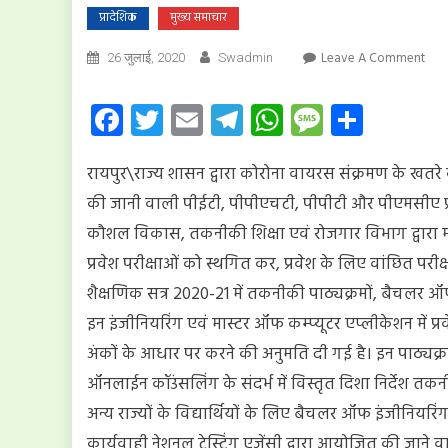
प्रादेशिक
मुख्य समाचार
On
Leave A Comment
26 जुलाई, 2020
Swadmin
पीईट
और
Facebook
Twitter
Email
Telegram
WhatsApp
Message
Share
पीए
की
रायपुर\राज्य शासन द्वारा कोरोना वायरस संक्रमण के खतरे क
परीक्ष
स्थग
की जानी वाली पीईटी, पीपीएचटी, पीपीटी और पीएमसीए प्र
कौशल विकास, तकनीकी शिक्षा एवं रोजगार विभाग द्वारा म
प्रवेश परीक्षाओं को स्थगित कर, प्रवेश के लिए वांछित परीक्षा
शैक्षणिक सत्र 2020-21 में तकनीकी पाठ्यक्रमों, बैचलर ऑफ
इन इंजीनियरिंग एवं मास्टर ऑफ कम्प्यूटर एप्लीकेशन में प्रवेश
अंकों के आधार पर करने की अनुमति दी गई है। इन पाठ्यक्रम
ऑनलाईन कॉउंसलिंग के संदर्भ में विस्तृत दिशा निर्देश तक
अन्य राज्यों के विद्यार्थियों के लिए बैचलर ऑफ इंजीनियरिंग
कार्यवाही नेशनल टेस्टिंग एजेंसी द्वारा आयोजित की जाने वाली प