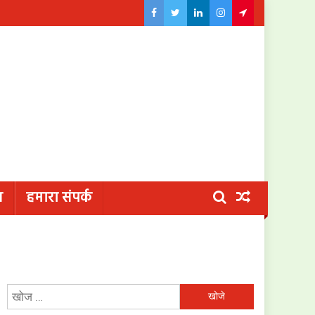
य
हमारा संपर्क
निम्न
को