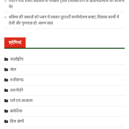
पर्यटन मंत्री राजेश अग्रवाल से ग्लोबल ट्रैवल एसोसिएशन के प्रतिनिधिमंडल की सौजन्य
भेंट
भविष्य की जरूरतों को ध्यान में रखकर दूरदर्शी कार्ययोजना बनाएं, विकास कार्यों में
तेजी और गुणवत्ता हो: अरुण साव
श्रेणियां
अंतर्राष्ट्रीय
खेल
छत्तीसगढ़
तकनीकी
धर्म एवं अध्यात्म
प्रादेशिक
बिना श्रेणी