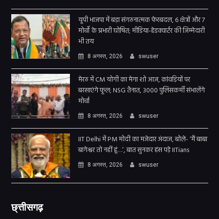
यूपी भाजपा में बड़ा संगठनात्मक फेरबदल, 6 क्षेत्रों और 7
मोर्चों के प्रभारी घोषित; मीडिया-हेडक्वार्टर की जिम्मेदारी
भी तय
8 अगस्त, 2026
swuser
मेरठ में CM योगी का मेगा शो आज, कांवड़ियों पर
बरसाएंगे फूल; NSG तैनात, 3000 पुलिसकर्मी संभालेंगे
मोर्चा
8 अगस्त, 2026
swuser
IIT Delhi में PM मोदी का मजेदार अंदाज, बोले- ‘मैं बाबा
बागेश्वर तो नहीं हूं…’, बात सुनकर हंस पड़े IITians
8 अगस्त, 2026
swuser
छ्त्तीसगढ़