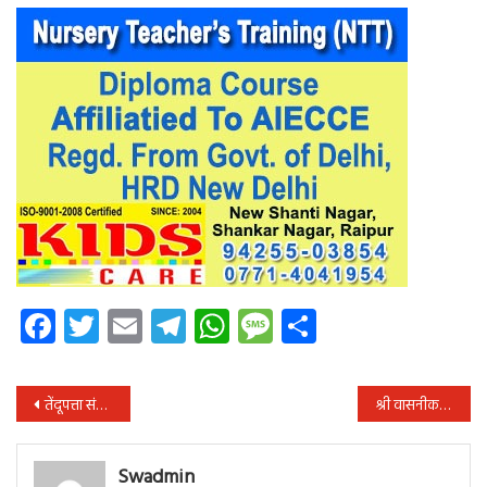
Facebook
Twitter
Email
Telegram
WhatsApp
Message
Share
पोस्ट
तेंदूपत्ता संग्राहक परिवारों को बोनस, बीमा और छात्रवृत्ति योजना का लाभ दिलाएं: सुश्री उइके
श्री वासनीकर राज्य के विभागीय जांच आयुक्त नियुक्त
नेविगेशन
Swadmin