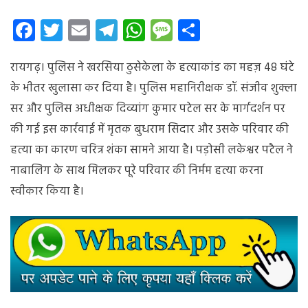
रायगढ़
में
Facebook
Twitter
Email
Telegram
WhatsApp
Message
Share
चार
लोगों
रायगढ़। पुलिस ने खरसिया ठुसेकेला के हत्याकांड का महज़ 48 घंटे
की
हत्या:
के भीतर खुलासा कर दिया है। पुलिस महानिरीक्षक डॉ. संजीव शुक्ला
पुलिस
सर और पुलिस अधीक्षक दिव्यांग कुमार पटेल सर के मार्गदर्शन पर
ने
की गई इस कार्रवाई में मृतक बुधराम सिदार और उसके परिवार की
आरोपी
को
हत्या का कारण चरित्र शंका सामने आया है। पड़ोसी लकेश्वर पटैल ने
किया
नाबालिग के साथ मिलकर पूरे परिवार की निर्मम हत्या करना
गिरफ्तार,
स्वीकार किया है।
जानिए
क्या
थी
वजह