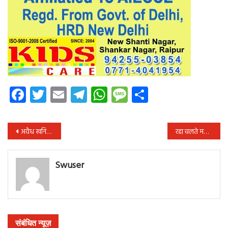
Facebook
Twitter
Email
Telegram
WhatsApp
Message
Share
पोस्ट
अवैध खनिज परिवहन कर रहे 04 वाहनों को किया गया जब्त
रहा चलते महिला से लूट…
नेविगेशन
Swuser
संबंधित न्यूज़