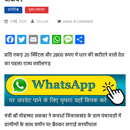
प्रादेशिक
मुख्य समाचार
On
Leave A Comment
4 मई, 2023
Swuser
मुख्यमंत्री
बघेल
Facebook
Twitter
Email
Telegram
WhatsApp
Message
Share
की
सरकार
प्रति एकड़ 20 क्विंटल और 2800 रूपए में धान की खरीदने वाले देश
में
प्रदेश
का पहला राज्य छत्तीसगढ़
के
किसानो
की
आय
में
सचमुच
हो
रही
मंत्री श्री मोहम्मद अकबर ने कवर्धा विकासखंड के ग्राम पंचायतों में
बढौतरी-
ग्रामीणों के साथ जमीन पर बैठकर लगाई जनचौपाल
मंत्री