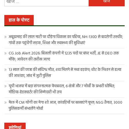
को
खोजें:
हाल के पोस्ट
अबूझमाड़ की लाल माटी पर दौड़ेगा विकास का पहिया, NH-130D से बदलेगी तस्वीर;
गांवों तक पहुंचेंगी सड़क, शिक्षा और स्वास्थ्य की सुविधाएं
CG Job Alert 2026: बिजली कंपनी में 1235 पदों पर बंपर भर्ती, JE से DEO तक
मौके; आवेदन की तारीख जल्द
13 साल की छात्रा की संदिग्ध मौत, शव मिलने से मचा हड़कंप; चोट के निशान से हत्या
की आशंका, जांच में जुटी पुलिस
यूपी भाजपा में बड़ा संगठनात्मक फेरबदल, 6 क्षेत्रों और 7 मोर्चों के प्रभारी घोषित;
मीडिया-हेडक्वार्टर की जिम्मेदारी भी तय
मेरठ में CM योगी का मेगा शो आज, कांवड़ियों पर बरसाएंगे फूल; NSG तैनात, 3000
पुलिसकर्मी संभालेंगे मोर्चा
श्रेणियां