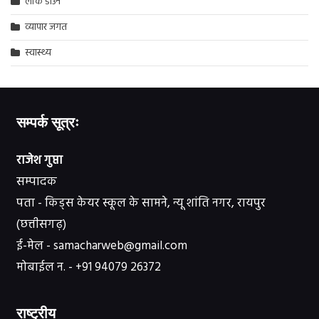
लॉक डाउन
व्यापार जगत
स्वास्थ्य
सम्पर्क सूत्रः
राजेश गुप्ता
सम्पादक
पता - किड्स केयर स्कूल के सामने, न्यू शांति नगर, रायपुर
(छत्तीसगढ़)
ई-मेल - samacharweb@gmail.com
मोबाईल न. - +91 94079 26372
राष्ट्रीय