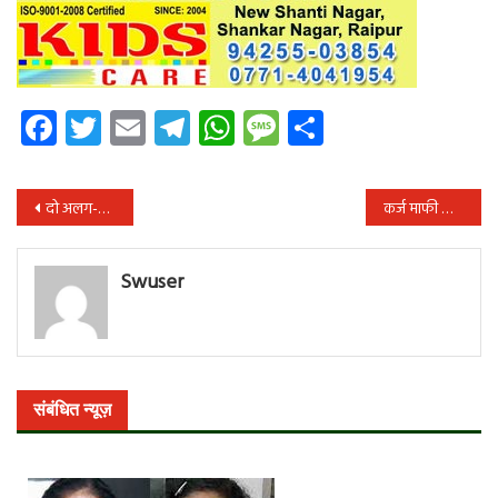
Facebook
Twitter
Email
Telegram
WhatsApp
Message
Share
पोस्ट
दो अलग-अलग सड़क हादसों में 8 लोगों की दर्दनाक मौत
कर्ज माफी का वादा पूरा करने के बजाय प्रदेश सरकार महिला स्व-सहायता समूहों को ज्यादा कर्ज लेने के लिए प्रेरित कर रही : भाजपा
नेविगेशन
Swuser
संबंधित न्यूज़