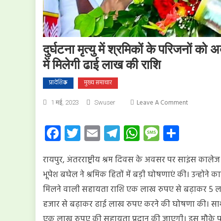
दुर्घटना मृत्यु में श्रमिकों के परिजनों क
में मिलेगी ढाई लाख की राशि
प्रादेशिक
मुख्य समाचार
On
Leave A Comment
1 मई, 2023
Swuser
दुर्घटना
मृत्यु
Facebook
Twitter
Email
Telegram
WhatsApp
Message
Share
में
श्रमिकों
रायपुर, अंतरराष्ट्रीय श्रम दिवस के अवसर पर साइंस कालेज म
के
परिजनों
भूपेश बघेल ने श्रमिक हितों में बड़ी घोषणाएं की। उन्होने कार्
को
मिलने वाली सहायता राशि एक लाख रुपए से बढ़ाकर 5 लाख रु
अब
हजार से बढ़ाकर ढाई लाख रुपए करने की घोषणा की। साथ ही अ
सहायता
राशि
एक लाख रुपए की सहायता प्रदान की जाएगी। इस मौके पर स्क