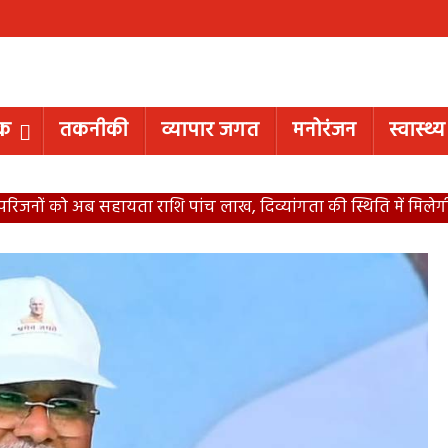
िक
तकनीकी
व्यापार जगत
मनोरंजन
स्वास्थ्य
कों के परिजनों को अब सहायता राशि पांच लाख, दिव्यांगता की स्थिति में मि