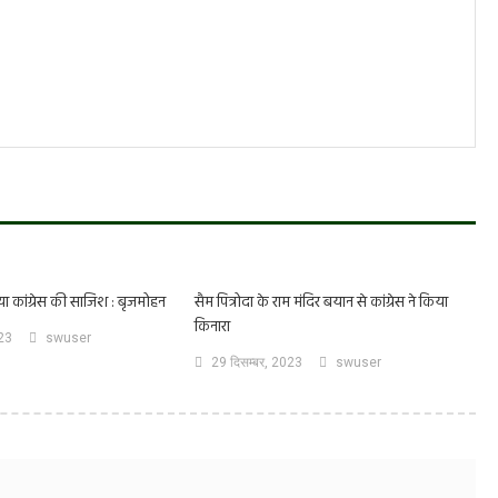
या कांग्रेस की साजिश : बृजमोहन
सैम पित्रोदा के राम मंदिर बयान से कांग्रेस ने किया
किनारा
023
swuser
29 दिसम्बर, 2023
swuser