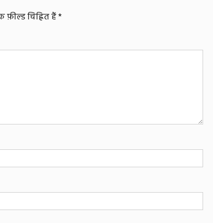
फ़ील्ड चिह्नित हैं
*