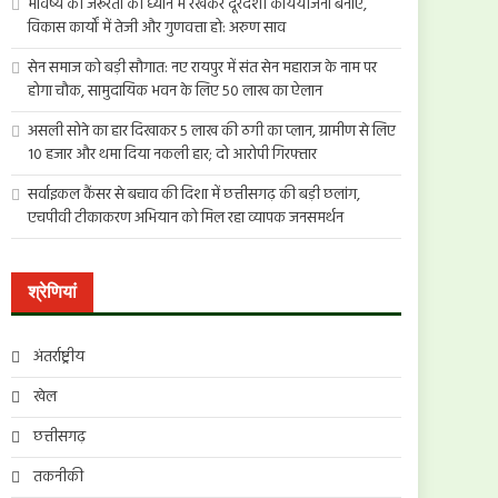
भविष्य की जरूरतों को ध्यान में रखकर दूरदर्शी कार्ययोजना बनाएं,
विकास कार्यों में तेजी और गुणवत्ता हो: अरुण साव
सेन समाज को बड़ी सौगात: नए रायपुर में संत सेन महाराज के नाम पर
होगा चौक, सामुदायिक भवन के लिए 50 लाख का ऐलान
असली सोने का हार दिखाकर 5 लाख की ठगी का प्लान, ग्रामीण से लिए
10 हजार और थमा दिया नकली हार; दो आरोपी गिरफ्तार
सर्वाइकल कैंसर से बचाव की दिशा में छत्तीसगढ़ की बड़ी छलांग,
एचपीवी टीकाकरण अभियान को मिल रहा व्यापक जनसमर्थन
श्रेणियां
अंतर्राष्ट्रीय
खेल
छत्तीसगढ़
तकनीकी