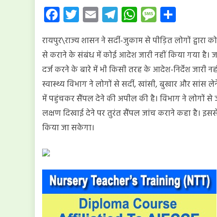
घंटे
Facebook
Twitter
Email
Telegram
WhatsApp
Message
Share
के
भीतर
रायपुर\राज्य शासन ने सर्दी-जुकाम से पीड़ित लोगों द्वार
कोरोना
जांच
से कराने के संबंध में कोई आदेश जारी नहीं किया गया है।
की
दर्ज करने के बारे में भी किसी तरह के आदेश-निर्देश जारी नह
अनिवार्
स्वास्थ्य विभाग ने लोगों से सर्दी, खांसी, बुखार और सांस ले
के
संबंध
में पहुंचकर सैंपल देने की अपील की है। विभाग ने लोगों 
में
लक्षण दिखाई देने पर तुरंत सैंपल जांच कराने कहा है। इस
शासन
किया जा सकेगा।
ने
जारी
नहीं
किया
है
कोई
आदेश