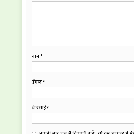
नाम
*
ईमेल
*
वेबसाईट
अगली बार जब मैं टिप्पणी करूँ, तो इस ब्राउज़र में 