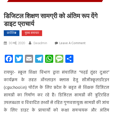
डिजिटल शिक्षण सामग्री को अंतिम रूप देंगे
डाइट प्राचार्य
प्रादेशिक
मुख्य समाचार
On
Leave A Comment
30 मई, 2020
Swadmin
डिजिटल
शिक्षण
Facebook
Twitter
Email
Telegram
WhatsApp
Message
Share
सामग्री
को
रायपुर- स्कूल शिक्षा विभाग द्वारा संचालित “पढ़ई तुंहर दुआर”
अंतिम
रूप
कार्यक्रम के तहत ऑनलाइन क्लास हेतु सीजीस्कूलडॉटइन
देंगे
(cgschool.in) पोर्टल के लिए प्रदेश के बहुत से शिक्षक डिजिटल
डाइट
सामग्री का निर्माण कर रहे हैं। डिजिटल सामग्री की त्रुटिरहित
प्राचार्य
उपलब्धता व विवादित तथ्यों से रहित गुणवत्तायुक्त सामग्री की जांच
के लिए डाइट के प्राचार्यो को कक्षा समन्वयक और अंतिम