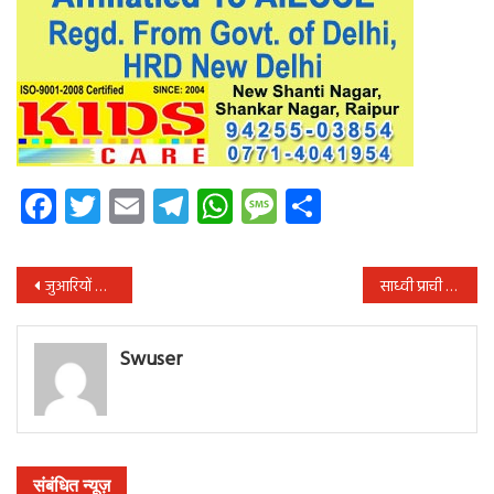
Facebook
Twitter
Email
Telegram
WhatsApp
Message
Share
पोस्ट
जुआरियों से जब्त रकम का गबन: रायपुर पुलिस की बड़ी लापरवाही उजागर, 3 पुलिसकर्मी सस्पेंड
साध्वी प्राची का बयान: अश्लील रील्स बनाने वाली लड़कियों पर कसा तंज, प्रेमानंद के समर्थन में आईं सामने
नेविगेशन
Swuser
संबंधित न्यूज़