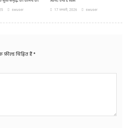
 के सुख-समृद्धि की कामना की
जानिए क्यों है खास
025
swuser
17 जनवरी, 2026
swuser
फ़ील्ड चिह्नित हैं
*