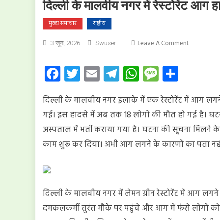
दिल्ली के मालवीय नगर में रेस्टोरेंट आग
मुख्य समाचार
राष्ट्रीय
On
Leave A Comment
3 जून, 2026
Swuser
दिल्ली
के
Facebook
Twitter
Email
Telegram
WhatsApp
Message
Share
मालवीय
नगर
दिल्ली के मालवीय नगर इलाके में एक रेस्टोरेंट में आग
में
रेस्टोरेंट
गई। इस हादसे में अब तक 18 लोगों की मौत हो गई है। घट
आग
अस्पताल में भर्ती कराया गया है। घटना की सूचना मिलने के
हादसा:
काम शुरू कर दिया। अभी आग लगने के कारणों का पता नह
18
की
मौत,
कई
झुलसे
दिल्ली के मालवीय नगर में लेमन ग्रीन रेस्टोरेंट में आग 
दमकलकर्मी तुरंत मौके पर पहुंचे और आग में फंसे लोगों