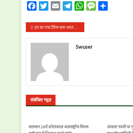
Facebook
Twitter
Email
Telegram
WhatsApp
Message
Share
पोस्ट
ट्रंप का नया टैरिफ बम! भारत समेत 60 देशों पर 12.5% तक एक्स्ट्रा शुल्क का खतरा
नेविगेशन
Swuser
संबंधित न्यूज़
सलमान 29वें कोलकाता अतंरराष्ट्रीय फिल्म
आंवला नवमी पर मुख्