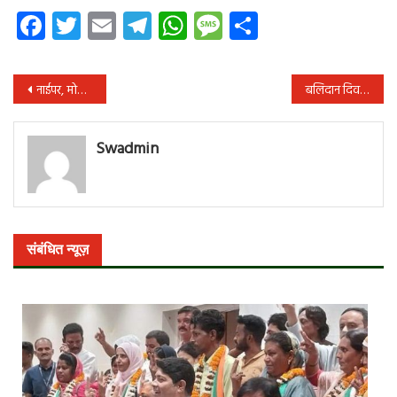
Facebook
Twitter
Email
Telegram
WhatsApp
Message
Share
पोस्ट
नाईपर, मोहाली की रोग-प्रतिरोधक क्षमता बढाने वाली (इम्यूनिटी बूस्टर) हर्बल चाय
बलिदान दिवस पर पुण्य-स्मरण कर डॉ. मुखर्जी को श्रद्धांजलि दी भाजपा ने
नेविगेशन
Swadmin
संबंधित न्यूज़