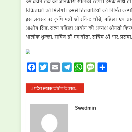
उसे बेचने तक की जानकारी उपलब्ध रहेगी। इसके साथ ही
विक्रेताओं को मिलेगी। इससे हितग्राहियों को निर्मित क
इस अवसर पर कृषि मंत्री श्री रविन्द्र चौबे, महिला एवं 
आशीष सिंह, राज्य महिला आयोग की अघ्यक्ष श्रीमती किरण
आलोक शुक्ला, सचिव डॉ. एम.गीता, सचिव श्री आर. प्रसन्ना,
Facebook
Twitter
Email
Telegram
WhatsApp
Message
Share
पोस्ट
प्रदेश सरकार कोरोना के उपचार के बजाय अब आइसोलेशन पर जोर देकर अपने निकम्मेपन को ढँकने की राह पर : भाजपा
नेविगेशन
Swadmin