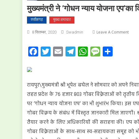
मुख्यमंत्री ने ’गोधन न्याय योजना एप’का 
छत्तीसगढ़
मुख्य समाचार
On
Leave A Comment
8 सितम्बर, 2020
Swadmin
मुख्यमंत्
ने
Facebook
Twitter
Email
Telegram
WhatsApp
Message
Share
’गोधन
न्याय
योजना
एप’का
किया
रायपुर\मुख्यमंत्री श्री भूपेश बघेल ने सोमवार को अपने निव
लोकार्
तहत प्रदेश के 76 हजार 803 गोबर विक्रेताओं को तृतीय क
पर ’गोधन न्याय योजना एप’ का भी शुभारंभ किया। इस एप
गोबर विक्रय के संबंध में विस्तृत जानकारी मिल जाएगी। श
तैयार करने के लिए अधिकारियों की सराहना की। एप को 
गोबर विक्रेताओं के साथ-साथ स्व-सहायकता समूह को भी