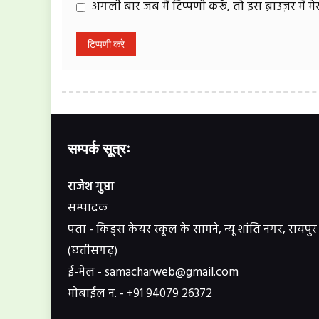
अगली बार जब मैं टिप्पणी करूँ, तो इस ब्राउज़र में 
सम्पर्क सूत्रः
राजेश गुप्ता
सम्पादक
पता - किड्स केयर स्कूल के सामने, न्यू शांति नगर, रायपुर
(छत्तीसगढ़)
ई-मेल - samacharweb@gmail.com
मोबाईल न. - +91 94079 26372