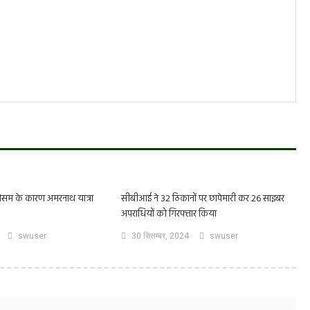
मौसम के कारण अमरनाथ यात्रा
सीबीआई ने 32 ठिकानों पर छापेमारी कर 26 साइबर
अपराधियों को गिरफ्तार किया
swuser
30 सितम्बर, 2024
swuser