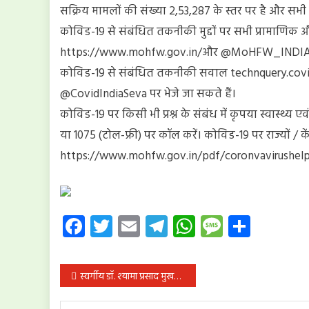
सक्रिय मामलों की संख्या 2,53,287 के स्तर पर है और सभी सक्
कोविड-19 से संबंधित तकनीकी मुद्दों पर सभी प्रामाणिक औ
https://www.mohfw.gov.in/और @MoHFW_INDIA। 
कोविड-19 से संबंधित तकनीकी सवाल technquery.co
@CovidIndiaSeva पर भेजे जा सकते हैं।
कोविड​​-19 पर किसी भी प्रश्न के संबंध में कृपया स्वास्थ्
या 1075 (टोल-फ्री) पर कॉल करें। कोविड-19 पर राज्यों / केंद
https://www.mohfw.gov.in/pdf/coronvavirushelpl
Facebook
Twitter
Email
Telegram
WhatsApp
Message
Share
पोस्ट
स्वर्गीय डॉ. श्यामा प्रसाद मुखर्जी के जन्म दिवस पर आज उनके नाम पर किया गया आईएआरआई झारखंड के नए प्रशासनिक और शैक्षणिक भवन का नामकरण
नेविगेशन