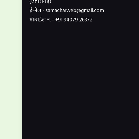
(छत्तीसगढ़)
ई-मेल - samacharweb@gmail.com
मोबाईल न. - +91 94079 26372