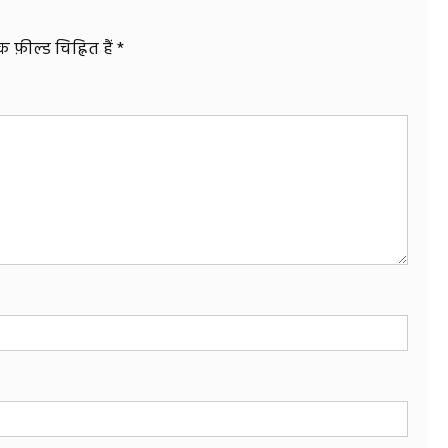
फ़ील्ड चिह्नित हैं
*