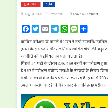
मुख्य समाचार
राष्ट्रीय
On
Leave A Comment
6 जुलाई, 2020
Swadmin
कोविड
परीक्षण
Facebook
Twitter
Email
Telegram
WhatsApp
Message
Share
का
आंकड़ा
कोविड परीक्षण के मामले में भारत ने बड़ी उपलब्धि हास
1
करोड़
इससे केन्द्र सरकार और राजों/ संघ शासित क्षेत्रों की अनु
के
रणनीति की अहमियत का पता चलता है।
पार
पिछले 24 घंटों के दौरान 3,46,459 नमूनों का परीक्षण हुआ
देश भर में परीक्षण प्रयोगशालाओं के नेटवर्क के निरंतर विस
प्रयोगशालाओं में कोविड परीक्षण करा रहे हैं। इनमें से 788 स
उपलब्ध कराए जा रहे विभिन्न प्रकार के कोविड-19 परीक्षण इस