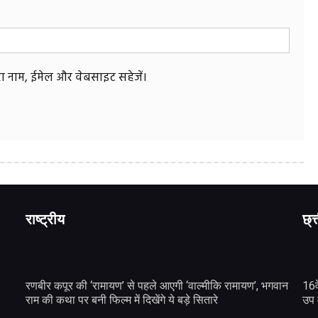
मेरा नाम, ईमेल और वेबसाइट सहेजें।
राष्ट्रीय
छ्त
रणबीर कपूर की ‘रामायण’ से पहले आएगी ‘वाल्मीकि रामायण’, भगवान
16व
राम की कथा पर बनी फिल्म में दिखेंगे ये बड़े सितारे
उप 