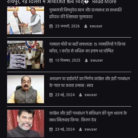
रायपुर, नई दिल्ली में आयोजित 16वें वित्�
Read More
मुख्यमंत्री विष्णुदेव साय और राज्यसभा उप सभापति
हरिवंश की शिष्टाचार मुलाकात
23 जनवरी, 2026
swuser
नक्सल मोर्चे पर बड़ी सफलता: 15 नक्सलियों ने किया
सरेंडर, 1 करोड़ से अधिक का इनाम था घोषित
10 दिसम्बर, 2025
swuser
आरक्षण पर हाईकोर्ट का निर्णय कांग्रेस और इंडी गठबंधन
के गाल पर करारा तमाचा : साव
23 मई, 2024
swuser
कांग्रेस और इंडी गठबंधन ने संविधान की मूल भावना के
साथ खिलवाड़ किया : किरण देव
23 मई, 2024
swuser