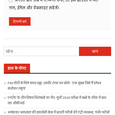
अगली बार जब मैं टिप्पणी करूँ, तो इस ब्राउज़र में मेरा
नाम, ईमेल और वेबसाइट सहेजें।
निम्न
को
खोजें:
हाल के पोस्ट
PM मोदी से मिले राघव चड्ढा, तस्वीर शेयर कर बोले- ‘एक सुबह जिसे मैं हमेशा
संजोकर रखूंगा’
एनटीए के तीन विषय विशेषज्ञों का नीट-यूजी 2026 परीक्षा में प्रश्नों के लीक में हाथ
रहा: सीबीआई
अम्बेडकर अस्पताल की इमरजेंसी सेवा में बदली मरीजों की एंट्री व्यवस्था, गंभीर मरीजों