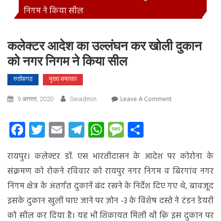
निगम ने किया सील
कलेक्टर आदेश का उल्लंघन कर खोली दुकान
को नगर निगम ने किया सील
छत्तीसगढ़
मुख्य समाचार
On
Leave A Comment
9 अगस्त, 2020
Swadmin
कलेक्टर
आदेश
Facebook
Twitter
Email
Telegram
WhatsApp
Message
Share
का
उल्लंघन
रायपुर। कलेक्टर डॉ. एस भारतीदासन के आदेश पर कोरोना के
कर
खोली
संक्रमण को रोकने रविवार को रायपुर नगर निगम व बिरगांव नगर
दुकान
निगम क्षेत्र के अंतर्गत दुकानें बंद रखने के निर्देश दिए गए थे, बावजूद
को
इसके दुकान खुली पाए जाने पर
ज़ोन -3 के विशेष दस्ते ने टंडन डेयरी
नगर
निगम
को सील कर दिया है। यह भी शिकायत मिली थी क़ि इस दुकान पर