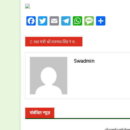
Facebook
Twitter
Email
Telegram
WhatsApp
Message
Share
पोस्ट
रक्षा मंत्री श्री राजनाथ सिंह ने जम्मू-कश्मीर में सामरिक दृष्टि से महत्वपूर्ण छह पुलों का ई-उद्घाटन किया
नेविगेशन
Swadmin
संबंधित न्यूज़