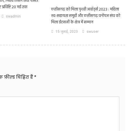
ी, निबंध लेखन तथा पोस्टर
ए प्रविष्टि 20 मई तक
छत्तीसगढ़ को मिला पृथ्वी अवॉर्ड्स 2023 : महिला
स्व-सहायता समूहों और छत्तीसगढ़ वनोपज संघ को
swadmin
मिला ईएसजी के क्षेत्र में सम्मान
15 जुलाई, 2023
swuser
फ़ील्ड चिह्नित हैं
*