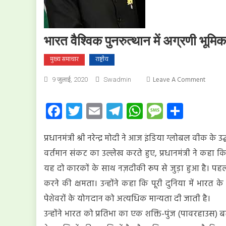
भारत वैश्विक पुनरुत्थान में अग्रणी भूमिका
मुख्य समाचार
राष्ट्रीय
On
Leave A Comment
9 जुलाई, 2020
Swadmin
भारत
वैश्विक
Facebook
Twitter
Email
Telegram
WhatsApp
Message
Share
पुनरुत्था
में
प्रधानमंत्री श्री नरेन्द्र मोदी ने आज इंडिया ग्लोबल वीक के उ
अग्रणी
भूमिका
वर्तमान संकट का उल्लेख करते हुए, प्रधानमंत्री ने कहा कि
निभा
यह दो कारकों के साथ नज़दीकी रूप से जुड़ा हुआ है। पह
रहा
करने की क्षमता। उन्होंने कहा कि पूरी दुनिया में भारत 
है:
प्रधानमंत्री
पेशेवरों के योगदान को अत्यधिक मान्यता दी जाती है।
उन्होंने भारत को प्रतिभा का एक शक्ति-पुंज (पावरहाउस) 