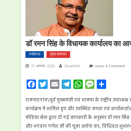
डॉ रमन सिंह के विधायक कार्यालय का आ
छत्तीसगढ़
मुख्य समाचार
On
Leave A Comment
31 अगस्त, 2020
Swadmin
डॉ
रमन
Facebook
Twitter
Email
Telegram
WhatsApp
Message
Share
सिंह
के
राजनांदगांव\पूर्व मुख्यमंत्री एवं भाजपा
के राष्ट्रीय उपाध्
विध
कार्
कार्यक्रम में शामिल हुए और उपस्थित जनता एवं कार्यकर्ता
का
मीडिया सेल द्वारा दी गई जानकारी के अनुसार डॉ रमन सिंह
आज
और भगवान गणेश जी की पूजा अर्चना कर, विधिवत शुभारंभ कि
शुभार