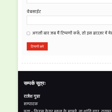
वेबसाईट
अगली बार जब मैं टिप्पणी करूँ, तो इस ब्राउज़र में 
सम्पर्क सूत्रः
राजेश गुप्ता
सम्पादक
पता - किड्स केयर स्कूल के सामने, न्यू शांति नगर, रायपुर