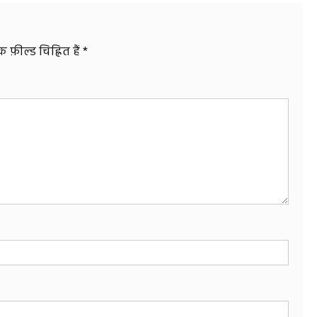
फ़ील्ड चिह्नित हैं
*