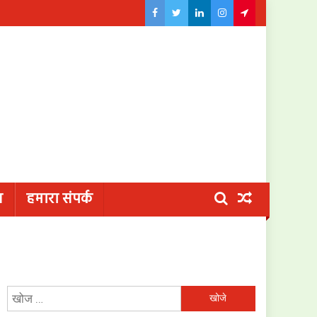
य
हमारा संपर्क
निम्न
को