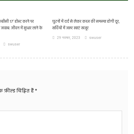
बीसी 17’ होस्ट करने पर
घुटनों में दर्द से लेकर कब्ज की समस्या होगी दूर,
जवाब: जीवन में सुधार लाने के
सर्दियों में जरूर खाएं खजूर
29 नवम्बर, 2023
swuser
swuser
फ़ील्ड चिह्नित हैं
*