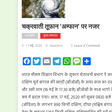
चक्रवाती तूफान ‘अम्फान‘ पर नजर
अंतर्राष्ट्रीय
मुख्य समाचार
On
Leave A Comment
17 मई, 2020
Swadmin
चक्रवाती
तूफान
Facebook
Twitter
Email
Telegram
WhatsApp
Message
Share
‘अम्फान‘
पर
भारत मौसम विज्ञान विभाग के तूफान चेतावनी प्रभाग ने अपनी
नजर
दक्षिण पूर्व बंगाल की खाड़ी (बीओबी) के ऊपर कल का दबा
और उसी शाम (16 मई के 17.30 बजे) बीओबी के मध्य भागों के
रूप में बदल गया। आज, 17 मई, 2020 को सुबह 0830 बजे यह
(ओडिशा) के लगभग 990 किमी दक्षिण, दीघा (पश्चिम बंगाल)