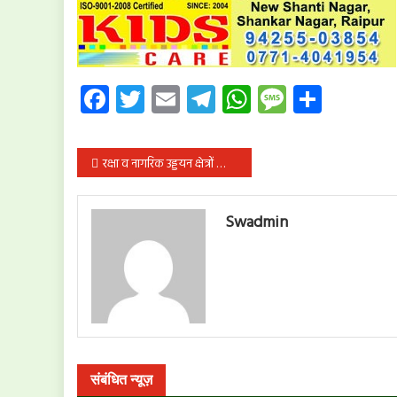
Facebook
Twitter
Email
Telegram
WhatsApp
Message
Share
पोस्ट
रक्षा व नागरिक उड्डयन क्षेत्रों को लेकर किए फैसले क्रांतिकारी व केंद्र सरकार की सुलझी सोच का परिचायक : डॉ. सिंह
नेविगेशन
Swadmin
संबंधित न्यूज़