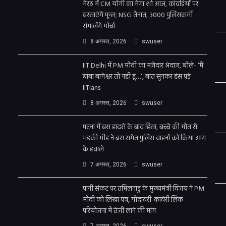
मेरठ में CM योगी का मेगा शो आज, कांवड़ियों पर
बरसाएंगे फूल; NSG तैनात, 3000 पुलिसकर्मी
संभालेंगे मोर्चा
8 अगस्त, 2026
swuser
IIT Delhi में PM मोदी का मजेदार अंदाज, बोले- ‘मैं
बाबा बागेश्वर तो नहीं हूं…’, बात सुनकर हंस पड़े
IITians
8 अगस्त, 2026
swuser
पटना में बस हादसे के बाद हिंसा, बच्चे की मौत से
भड़की भीड़ ने बस समेत पुलिस वाहनों को किया आग
के हवाले
7 अगस्त, 2026
swuser
पानी संकट पर तमिलनाडु के मुख्यमंत्री विजय ने PM
मोदी को लिखा पत्र, गोदावरी-कावेरी लिंक
परियोजना में तेजी लाने की मांग
7 अगस्त, 2026
swuser