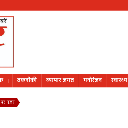
िक
तकनीकी
व्यापार जगत
मनोरंजन
स्वास्थ्य
‘ पर नजर