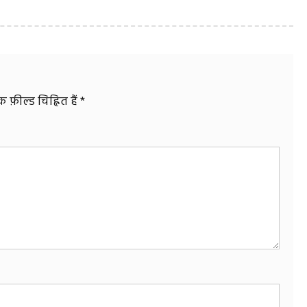
फ़ील्ड चिह्नित हैं
*