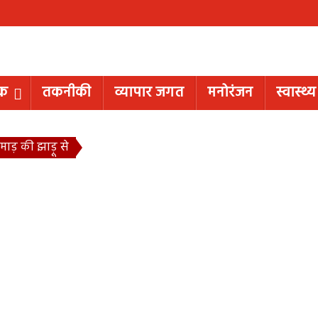
िक
तकनीकी
व्यापार जगत
मनोरंजन
स्वास्थ्य
झमाड़ की झाड़ू से