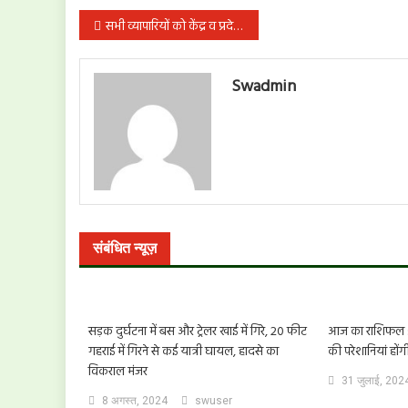
पोस्ट
सभी व्यापारियों को केंद्र व प्रदेश सरकार के सभी दिशा-निर्देशों का पूरी तरह पालन करना चाहिए- बाबूलाल अग्रवाल
नेविगेशन
Swadmin
संबंधित न्यूज़
सड़क दुर्घटना में बस और ट्रेलर खाई में गिरे, 20 फीट
आज का राशिफल : म
गहराई में गिरने से कई यात्री घायल, हादसे का
की परेशानियां होंग
विकराल मंजर
31 जुलाई, 202
8 अगस्त, 2024
swuser