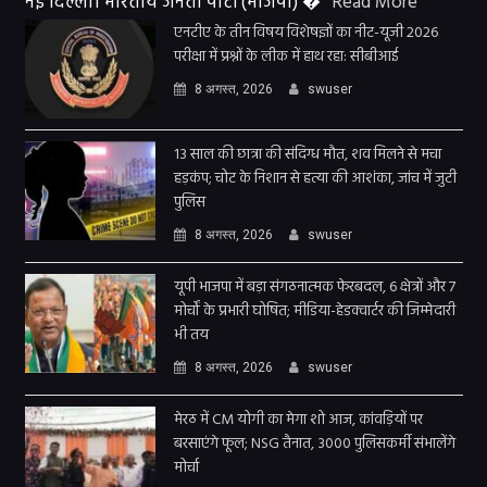
नई दिल्ली। भारतीय जनता पार्टी (भाजपा) �
Read More
एनटीए के तीन विषय विशेषज्ञों का नीट-यूजी 2026
परीक्षा में प्रश्नों के लीक में हाथ रहा: सीबीआई
8 अगस्त, 2026
swuser
13 साल की छात्रा की संदिग्ध मौत, शव मिलने से मचा
हड़कंप; चोट के निशान से हत्या की आशंका, जांच में जुटी
पुलिस
8 अगस्त, 2026
swuser
यूपी भाजपा में बड़ा संगठनात्मक फेरबदल, 6 क्षेत्रों और 7
मोर्चों के प्रभारी घोषित; मीडिया-हेडक्वार्टर की जिम्मेदारी
भी तय
8 अगस्त, 2026
swuser
मेरठ में CM योगी का मेगा शो आज, कांवड़ियों पर
बरसाएंगे फूल; NSG तैनात, 3000 पुलिसकर्मी संभालेंगे
मोर्चा