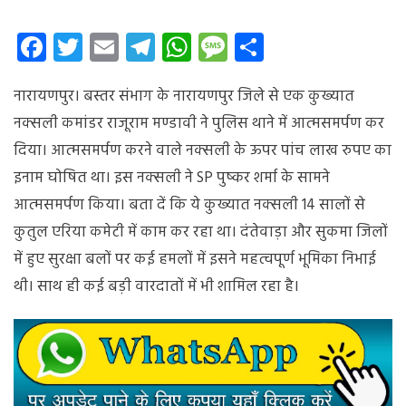
पुलिस
को
Facebook
Twitter
Email
Telegram
WhatsApp
Message
Share
मिली
बड़ी
नारायणपुर। बस्तर संभाग के नारायणपुर जिले से एक कुख्यात
सफलता,
5
नक्सली कमांडर राजूराम मण्डावी ने पुलिस थाने में आत्मसमर्पण कर
लाख
दिया। आत्मसमर्पण करने वाले नक्सली के ऊपर पांच लाख रुपए का
का
इनाम घोषित था। इस नक्सली ने SP पुष्कर शर्मा के सामने
इनामी
नक्सली
आत्मसमर्पण किया। बता दें कि ये कुख्यात नक्सली 14 सालों से
हुआ
कुतुल एरिया कमेटी में काम कर रहा था। दंतेवाड़ा और सुकमा जिलों
गिरफ्तार
में हुए सुरक्षा बलों पर कई हमलों में इसने महत्वपूर्ण भूमिका निभाई
थी। साथ ही कई बड़ी वारदातों में भी शामिल रहा है।