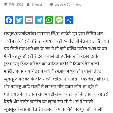
On
Leave A Comment
5 मई, 2023
Swuser
पर्यटन
स्थल
Facebook
Twitter
Email
Telegram
WhatsApp
Message
Share
के
रूप
रायपुर/राजनांदगांव।
इंदामारा स्थित आईबी ग्रुप द्वारा निर्मित अल
में
विकसित
अजीज मस्जिद ने थोड़े ही समय में बड़ी ख्याति अर्जित कर ली है , अब
हो
यह सिर्फ एक धर्मस्थल के रूप में ही नहीं बल्कि पर्यटन स्थल के रूप
रही
में भी मशहूर हो रही है देखने वाले तो छत्तीसगढ़ के राजनांदगांव
इंदामरा
स्थित
(इंदामारा) स्थित मस्जिद को पर्यटक मदीने में दिखाई देने वाली
अल-
मस्जिद के स्वरुप में देखने लगे हैं रमजान में शुरु होने वाली बेहद
अज़ीज़
खूबसूरत मस्जिद के दीदार को छत्तीसगढ़ सहित मध्यप्रदेश , ओडिशा,
मस्जिद
और महारष्ट्र आदि राज्यों से लगभग तीन हजार लोग आ चुके है,
छत्तीसगढ़ के आलावा समीपवर्ती राज्य के हर वर्ग के लोग आ रहे इसे
देखने और गार्डन फाउंटेन का लुत्फ उठा रहे है । सभी इसकी
खूबसूरती से प्रभावित है रमजान के पाक मौके पर शुरु होने वाली