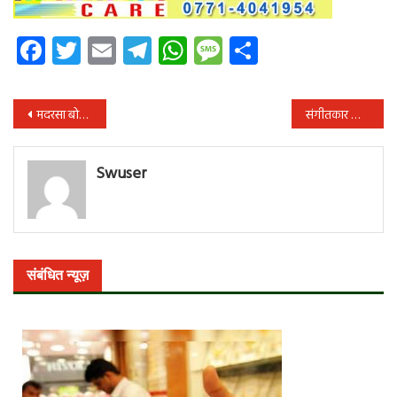
Facebook
Twitter
Email
Telegram
WhatsApp
Message
Share
पोस्ट
मदरसा बोर्ड में बोरे बासी खाकर मनाया गया श्रमिक दिवस
संगीतकार और एक्टर नितिन दुबे के नए गीत “रायगढ़ वाला राजा 2” ने तोड़े रिकॉर्ड
नेविगेशन
Swuser
संबंधित न्यूज़