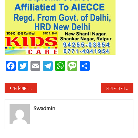
Facebook
Twitter
Email
Telegram
WhatsApp
Message
Share
पोस्ट
वन विभाग में भ्रष्टाचार के गंभीर आरोप, जांच करे सरकार : भाजपा
प्राणायाम योगाभ्यास कर रमजान में रोजे रखना नमाज पढ़ना बेमिसाल उदाहरण रिजमाशा खान
नेविगेशन
Swadmin