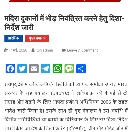
मदिरा दुकानों में भीड़ नियंत्रित करने हेतु दिशा-
निर्देश जारी
प्रादेशिक
मुख्य समाचार
On
Leave A Comment
4 मई, 2020
Swadmin
मदिरा
दुकानों
Facebook
Twitter
Email
Telegram
WhatsApp
Message
Share
में
भीड़
रायपुर,देश में कोविड-19 की स्थिति की व्यापक समीक्षा उपरांत भारत
नियंत्रित
करने
सरकार के गृह मंत्रालय (एमएचए) ने लॉकडाउन को 4 मई से दो
हेतु
सप्ताह और बढ़ाने के लिए आपदा प्रबंधन अधिनियम 2005 के तहत
दिशा-
आदेश जारी किया है। इसके साथ ही गृह मंत्रालय ने इस अवधि में
निर्देश
जारी
विभिन्न गतिविधियों या कार्याें के विनियमन के लिए नए दिशा-निर्देश
जारी किए, जो देश के जिलों के रेड (हॉटस्पॉट), ग्रीन और औरेंज जोन में