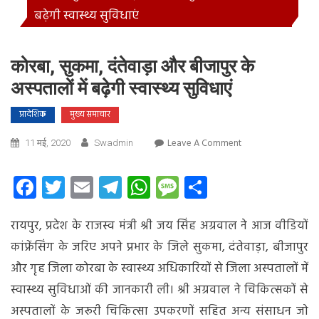
बढ़ेगी स्वास्थ्य सुविधाएं
कोरबा, सुकमा, दंतेवाड़ा और बीजापुर के
अस्पतालों में बढ़ेगी स्वास्थ्य सुविधाएं
प्रादेशिक
मुख्य समाचार
On
Leave A Comment
11 मई, 2020
Swadmin
कोरबा,
सुकमा,
Facebook
Twitter
Email
Telegram
WhatsApp
Message
Share
दंतेवाड़ा
और
रायपुर, प्रदेश के राजस्व मंत्री श्री जय सिंह अग्रवाल ने आज वीडियों
बीजापुर
के
कांफ्रेंसिंग के जरिए अपने प्रभार के जिले सुकमा, दंतेवाड़ा, बीजापुर
अस्पतालों
और गृह जिला कोरबा के स्वास्थ्य अधिकारियों से जिला अस्पतालों में
में
स्वास्थ्य सुविधाओं की जानकारी ली। श्री अग्रवाल ने चिकित्सकों से
बढ़ेगी
स्वास्थ्य
अस्पतालों के जरूरी चिकित्सा उपकरणों सहित अन्य संसाधन जो